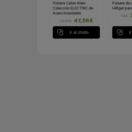
Pulsera Calvin Klein
Pulsera de
Colección ELECTRIC de
Hilfiger par
Acero Inoxidable
69€
47,56€
79,99€
Ir al chollo
I