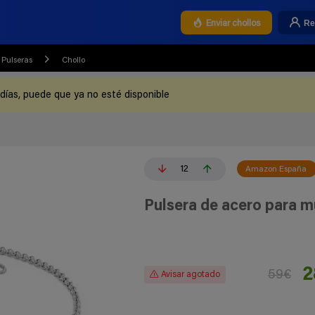
Re
Enviar chollos
Pulseras
Chollo
 días, puede que ya no esté disponible
12
Amazon España
Pulsera de acero para m
2
59€
Avisar agotado