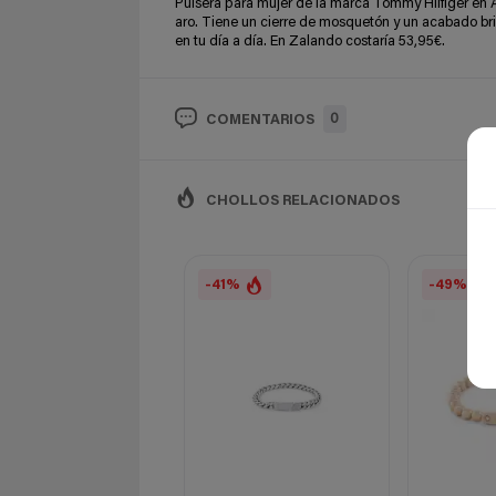
Pulsera para mujer de la marca Tommy Hilfiger en
aro. Tiene un cierre de mosquetón y un acabado bril
en tu día a día. En Zalando costaría 53,95€.
0
COMENTARIOS
CHOLLOS RELACIONADOS
-41%
-49%