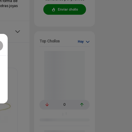
n forma de
otras joyas
Enviar chollo
Top Chollos
Hoy
0