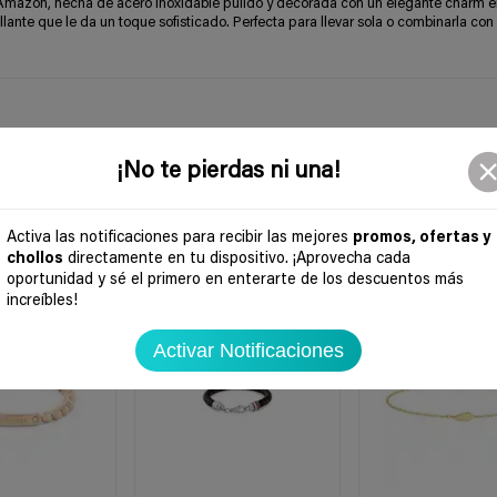
 Amazon, hecha de acero inoxidable pulido y decorada con un elegante charm e
lante que le da un toque sofisticado. Perfecta para llevar sola o combinarla con 
¡No te pierdas ni una!
Activa las notificaciones para recibir las mejores
promos, ofertas y
chollos
directamente en tu dispositivo. ¡Aprovecha cada
oportunidad y sé el primero en enterarte de los descuentos más
-24%
-40%
increíbles!
Activar Notificaciones