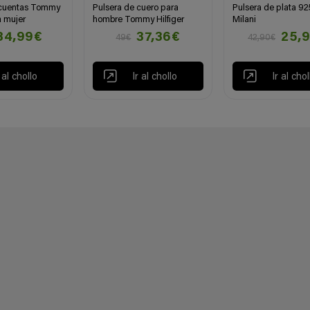
 cuentas Tommy
Pulsera de cuero para
Pulsera de plata 92
a mujer
hombre Tommy Hilfiger
Milani
34,99€
37,36€
25,
49€
42,90€
r al chollo
Ir al chollo
Ir al chol