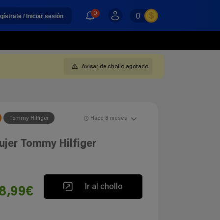
0
0
gístrate / Iniciar sesión
Avisar de chollo agotado
Tommy Hilfiger
Hace 8 meses
ujer Tommy Hilfiger
Ir al chollo
8,99€