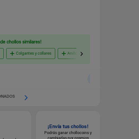
de chollos similares!
Colgantes y collares
Anillos y alianzas
pulsera acero
ONADOS
¡Envía tus chollos!
Podrás ganar chollocoins y
cambiarlas por premios