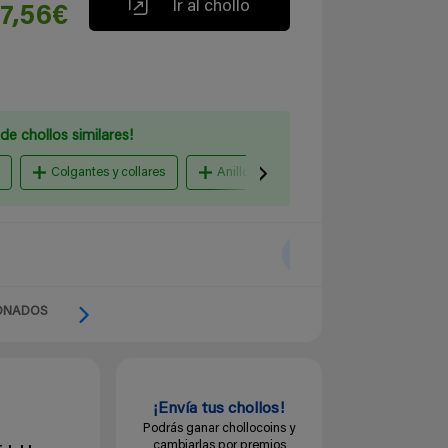
Ir al chollo
7,56€
de chollos similares!
Colgantes y collares
Anillos y alianzas
pulsera acero
ONADOS
¡Envía tus chollos!
Podrás ganar chollocoins y
cambiarlas por premios