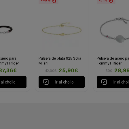
-40%
-51%
cuero para
Pulsera de plata 925 Sofia
Pulsera de acero pa
my Hilfiger
Milani
Tommy Hilfiger
37,36€
25,90€
28,9
42,90€
59€
r al chollo
Ir al chollo
Ir al chol