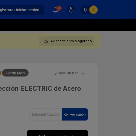
0
0
gístrate / Iniciar sesión
Avisar de chollo agotado
Calvin Klein
Hace un mes
olección ELECTRIC de Acero
DescuentoExtra
ver cupón