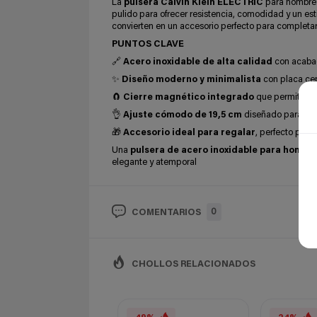
La
pulsera Calvin Klein ELECTRIC
para hombre 
pulido para ofrecer resistencia, comodidad y un esti
convierten en un accesorio perfecto para completar
PUNTOS CLAVE
🔗
Acero inoxidable de alta calidad
con acabado
✨
Diseño moderno y minimalista
con placa cepi
🧲
Cierre magnético integrado
que permite col
👌
Ajuste cómodo de 19,5 cm
diseñado para adap
🎁
Accesorio ideal para regalar
, perfecto para
Una
pulsera de acero inoxidable para hombr
elegante y atemporal
0
COMENTARIOS
CHOLLOS RELACIONADOS