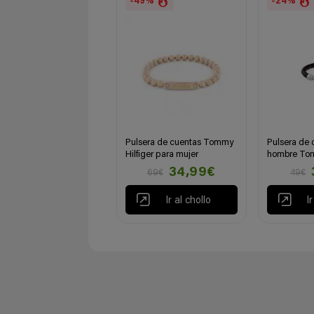
-49%
-24%
Pulsera de cuentas Tommy
Pulsera de 
Hilfiger para mujer
hombre Tom
34,99€
69€
49€
Ir al chollo
I