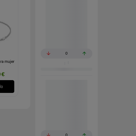
0
ra mujer
9€
lo
0