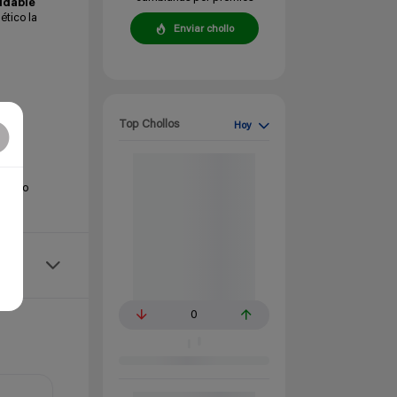
idable
ético la
Enviar chollo
Top Chollos
Hoy
emento
0