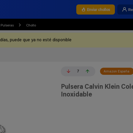
Re
Enviar chollos
Pulseras
Chollo
 días, puede que ya no esté disponible
7
Amazon España
Pulsera Calvin Klein C
Inoxidable