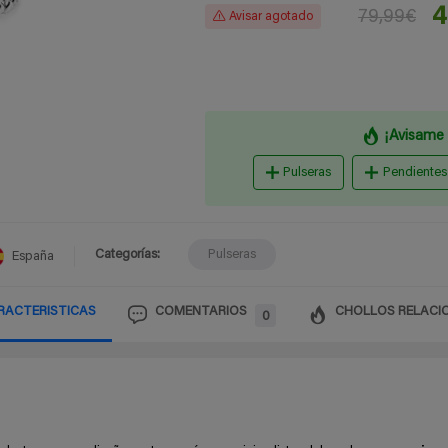
4
79,99€
Avisar agotado
¡Avisame 
Pulseras
Pendientes
Categorías:
Pulseras
España
RACTERISTICAS
COMENTARIOS
CHOLLOS RELACI
0