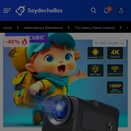
0
Inicio
Informática y Electrónica
TV, vídeo y Home Cinema
Pr
-46%
Hace un año