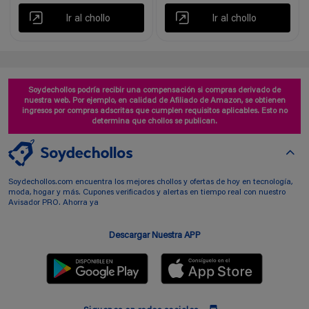
Ir al chollo
Ir al chollo
Soydechollos podría recibir una compensación si compras derivado de
nuestra web. Por ejemplo, en calidad de Afiliado de Amazon, se obtienen
ingresos por compras adscritas que cumplen requisitos aplicables. Esto no
determina que chollos se publican.
Soydechollos.com encuentra los mejores chollos y ofertas de hoy en tecnología,
moda, hogar y más. Cupones verificados y alertas en tiempo real con nuestro
Avisador PRO. Ahorra ya
Descargar Nuestra APP