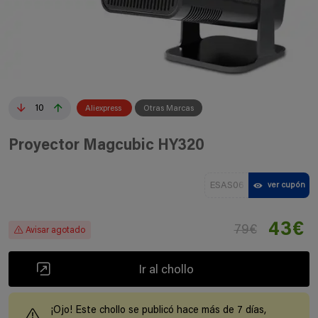
10
Aliexpress
Otras Marcas
Proyector Magcubic HY320
ESAS06
ver cupón
43€
79€
Avisar agotado
Ir al chollo
¡Ojo! Este chollo se publicó hace más de 7 días,