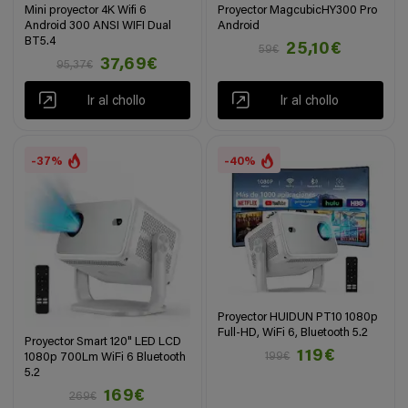
Mini proyector 4K Wifi 6
Proyector MagcubicHY300 Pro
Android 300 ANSI WIFI Dual
Android
BT5.4
25,10€
59€
37,69€
95,37€
Ir al chollo
Ir al chollo
-37%
-40%
Proyector HUIDUN PT10 1080p
Full-HD, WiFi 6, Bluetooth 5.2
Proyector Smart 120" LED LCD
119€
199€
1080p 700Lm WiFi 6 Bluetooth
5.2
169€
269€