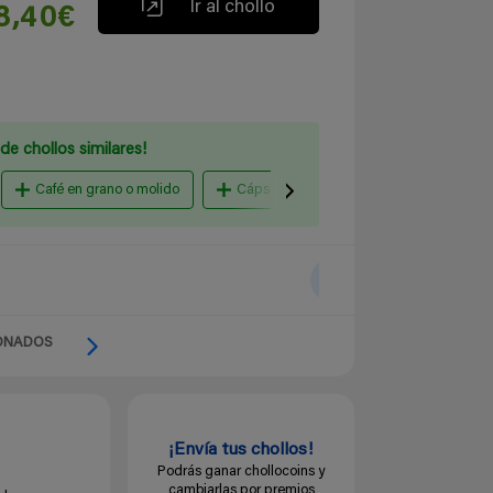
Ir al chollo
8,40€
de chollos similares!
Café en grano o molido
Cápsulas para Dolce Gusto
caps
ONADOS
¡Envía tus chollos!
Podrás ganar chollocoins y
cambiarlas por premios