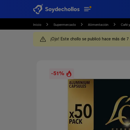
Inicio
Supermercado
Alimentación
Café y
¡Ojo! Este chollo se publicó hace más de 7
-51%