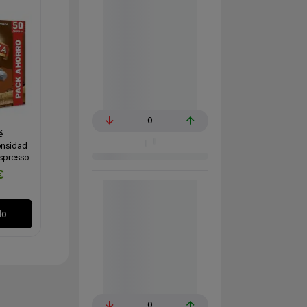
0
é
ensidad
spresso
€
lo
0