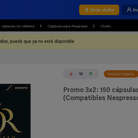
Re
Enviar chollos
 cápsulas de cafetera
Cápsulas para Nespresso
Chollo
 días, puede que ya no esté disponible
18
Amazon España
Promo 3x2: 150 cápsulas
(Compatibles Nespresso)