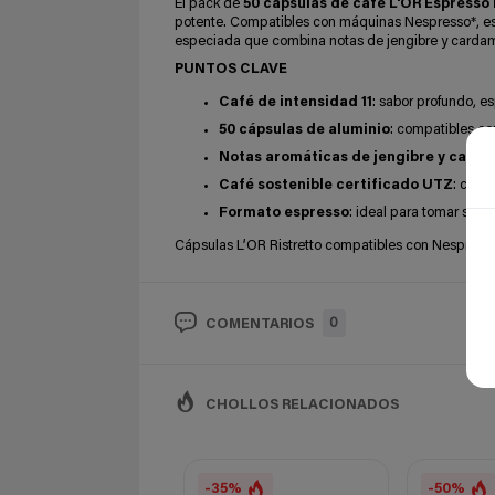
El pack de
50 cápsulas de café L'OR Espresso 
potente. Compatibles con máquinas Nespresso*, es
especiada que combina notas de jengibre y cardam
PUNTOS CLAVE
Café de intensidad 11
: sabor profundo, e
50 cápsulas de aluminio
: compatibles co
Notas aromáticas de jengibre y car
Café sostenible certificado UTZ
: comp
Formato espresso
: ideal para tomar solo
Cápsulas L’OR Ristretto compatibles con Nespress
0
COMENTARIOS
CHOLLOS RELACIONADOS
-35%
-50%