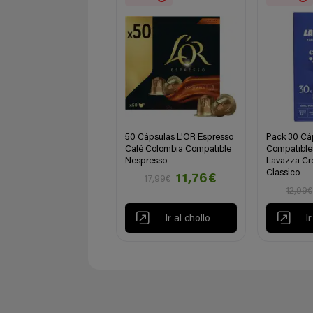
50 Cápsulas L'OR Espresso
Pack 30 Cá
Café Colombia Compatible
Compatible
Nespresso
Lavazza Cr
Classico
11,76€
17,99€
12,99€
Ir al chollo
I