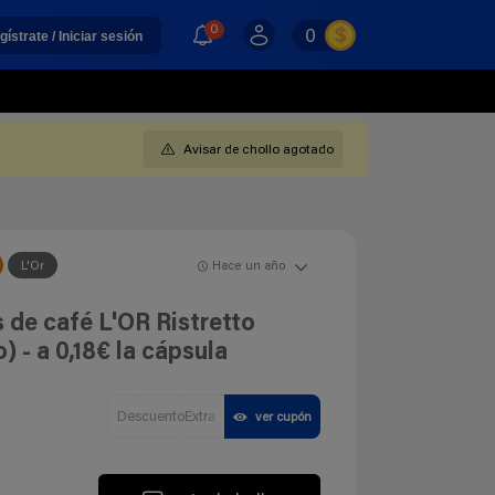
0
0
gístrate / Iniciar sesión
Avisar de chollo agotado
L'Or
Hace un año
 de café L'OR Ristretto
 - a 0,18€ la cápsula
DescuentoExtra
ver cupón