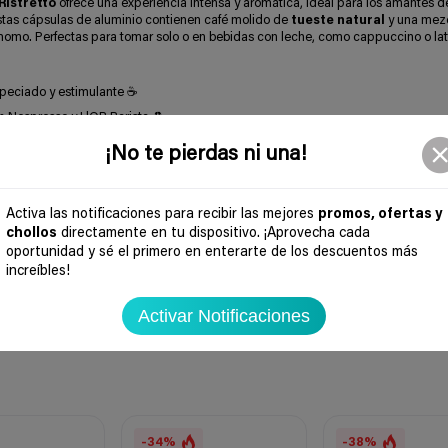
Ristretto
ofrece una experiencia intensa y aromática, ideal para los amantes d
tas cápsulas de aluminio contienen café molido de
tueste natural
y una mez
omo. Perfectas para tomar solo o en bebidas con leche, como cappuccino o lat
speciado y estimulante ☕
n Nespresso y L'OR Barista ♻️
damomo
: mezcla compleja y fresca 🌿
¡No te pierdas ni una!
romiso con la agricultura responsable 🌍
 o con leche según tu gusto 🥛
Activa las notificaciones para recibir las mejores
promos, ofertas y
o, con
café intenso y sostenible
, perfectas para un espresso lleno de carácte
chollos
directamente en tu dispositivo. ¡Aprovecha cada
oportunidad y sé el primero en enterarte de los descuentos más
increíbles!
Activar Notificaciones
-34%
-38%