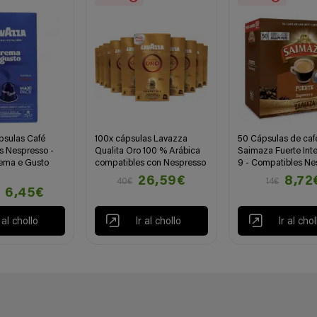
psulas Café
100x cápsulas Lavazza
50 Cápsulas de caf
s Nespresso -
Qualita Oro 100 % Arábica
Saimaza Fuerte Int
ema e Gusto
compatibles con Nespresso
9 - Compatibles Ne
26,59€
8,72
40€
14€
6,45€
r al chollo
Ir al chollo
Ir al chol