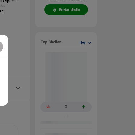
el espresso
cla
Enviar chollo
te.
Top Chollos
Hoy
r.
0