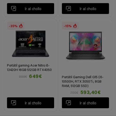
Ir al chollo
Ir al chollo
-35%
-15%
Portátil gaming Acer Nitro i5-
13420H 16GB 512GB RTX4050
649€
999€
Portátil Gaming Dell G15 (i5-
10500H, RTX 3050Ti, 8GB
RAM, 512GB SSD)
593,40€
700€
Ir al chollo
Ir al chollo