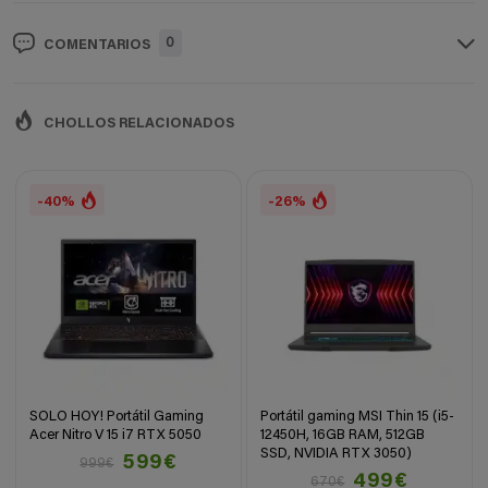
0
COMENTARIOS
CHOLLOS RELACIONADOS
-40%
-26%
SOLO HOY! Portátil Gaming
Portátil gaming MSI Thin 15 (i5-
Acer Nitro V 15 i7 RTX 5050
12450H, 16GB RAM, 512GB
SSD, NVIDIA RTX 3050)
599€
999€
499€
670€