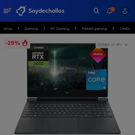
0
Inicio
Gaming
PC Gaming
Portátil gaming
Chollo
-29%
Hace un año