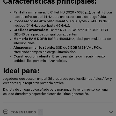
Características principales:
Pantalla inmersiva:
15.6" Full HD (1920 x 1080 px), panel IPS con
tasa de refresco de 144 Hz para una experiencia de juego fluida.
Procesador de alto rendimiento:
AMD Ryzen 7 7435HS de 8
núcleos (3.1 GHz base, hasta 4.5 GHz).
Gráficos avanzados:
Tarjeta NVIDIA GeForce RTX 4060 8GB
GDDR6 para juegos con gráficos exigentes.
Memoria RAM DDR5:
16GB a 4800MHz, ideal para multitarea sin
interrupciones.
Almacenamiento rápido:
SSD de 512GB M.2 NVMe PCIe,
ofreciendo tiempos de carga ultrarrápidos.
Construcción robusta:
Diseño resistente con recubrimiento
antidestellos para minimizar reflejos.
Ideal para:
Jugadores que buscan un portátil preparado para los últimos títulos AAA y
creadores que requieren potencia gráfica.
Disfruta de un equipo diseñado para maximizar tu rendimiento, con una
calidad duradera y especificaciones de última generación.
0
COMENTARIOS