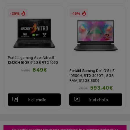
-35%
-15%
Portátil gaming Acer Nitro i5-
13420H 16GB 512GB RTX4050
649€
999€
Portátil Gaming Dell G15 (i5-
10500H, RTX 3050Ti, 8GB
RAM, 512GB SSD)
593,40€
700€
Ir al chollo
Ir al chollo