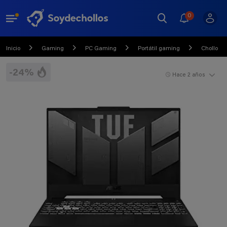
0
Inicio
Gaming
PC Gaming
Portátil gaming
Chollo
-24%
Hace 2 años