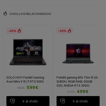
CHOLLOS RELACIONADOS
-40%
-26%
SOLO HOY! Portátil Gaming
Portátil gaming MSI Thin 15 (i5-
Acer Nitro V 15 i7 RTX 5050
12450H, 16GB RAM, 512GB
SSD, NVIDIA RTX 3050)
599€
999€
499€
670€
Ir al chollo
Ir al chollo