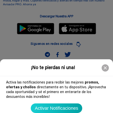
moda, hogar y más. Cupones verificados y alertas en tiempo real con nuestro
Avisador PRO. Ahorra ya
Descargar Nuestra APP
Siguenos en redes sociales
Suscribir
¡No te pierdas ni una!
Introduciendo mi correo electronico acepto la politica de privacidad y doy mi
consentimiento a recibir comerciales a traves de mi e-mail
Activa las notificaciones para recibir las mejores
promos,
ofertas y chollos
directamente en tu dispositivo. ¡Aprovecha
Comunidad
cada oportunidad y sé el primero en enterarte de los
descuentos más increíbles!
Legal
Activar Notificaciones
Soydechollos 2026 - Todos los derechos reservados