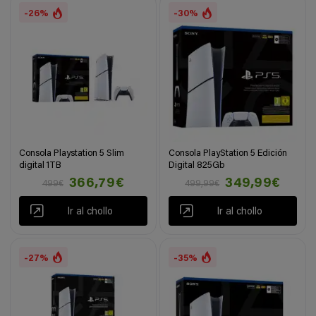
-26%
-30%
Consola Playstation 5 Slim
Consola PlayStation 5 Edición
digital 1TB
Digital 825Gb
366,79€
349,99€
499€
499,99€
Ir al chollo
Ir al chollo
-27%
-35%