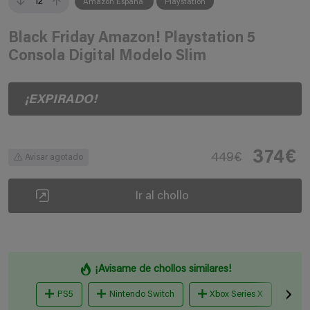
12
Amazon España
Playstation
Black Friday Amazon! Playstation 5
Consola Digital Modelo Slim
¡EXPIRADO!
374€
449€
Avisar agotado
Ir al chollo
¡Avisame de chollos similares!
PS5
Nintendo Switch
Xbox Series X
Co