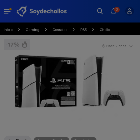
0
Inicio
Gaming
Consolas
PS5
Chollo
-17%
Hace 2 años