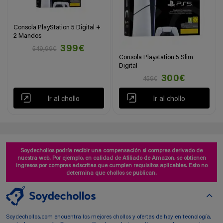
Consola PlayStation 5 Digital +
2 Mandos
399€
549,99€
Consola Playstation 5 Slim
Digital
300€
459€
Ir al chollo
Ir al chollo
Soydechollos podría recibir una compensación si compras derivado de
nuestra web. Por ejemplo, en calidad de Afiliado de Amazon, se obtienen
ingresos por compras adscritas que cumplen requisitos aplicables. Esto no
determina que chollos se publican.
Soydechollos.com encuentra los mejores chollos y ofertas de hoy en tecnología,