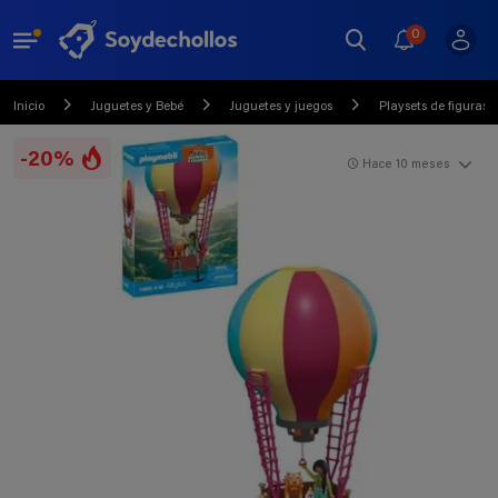
0
Inicio
Juguetes y Bebé
Juguetes y juegos
Playsets de figuras 
-20%
Hace 10 meses