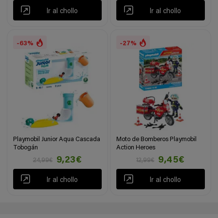
Ir al chollo
Ir al chollo
-63%
-27%
Playmobil Junior Aqua Cascada
Moto de Bomberos Playmobil
Tobogán
Action Heroes
9,23€
9,45€
24,99€
12,99€
Ir al chollo
Ir al chollo