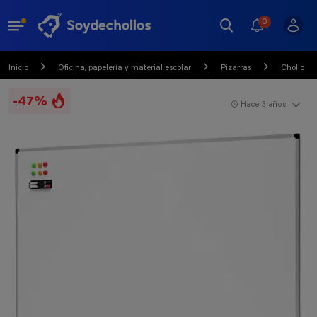
0
Inicio
Oficina, papelería y material escolar
Pizarras
Chollo
-47%
Hace 3 años