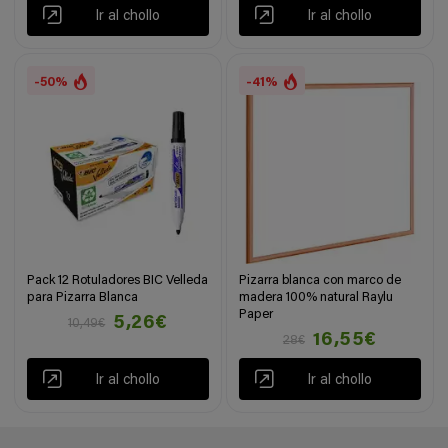
Ir al chollo
Ir al chollo
-50%
-41%
Pack 12 Rotuladores BIC Velleda
Pizarra blanca con marco de
para Pizarra Blanca
madera 100% natural Raylu
Paper
5,26€
10,49€
16,55€
28€
Ir al chollo
Ir al chollo