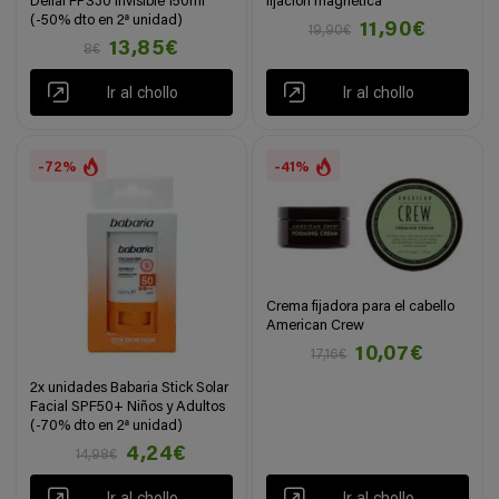
Delial FPS30 invisible 150ml
fijación magnética
(-50% dto en 2ª unidad)
11,90€
19,90€
13,85€
8€
Ir al chollo
Ir al chollo
-72%
-41%
Crema fijadora para el cabello
American Crew
10,07€
17,16€
2x unidades Babaria Stick Solar
Facial SPF50+ Niños y Adultos
(-70% dto en 2ª unidad)
4,24€
14,98€