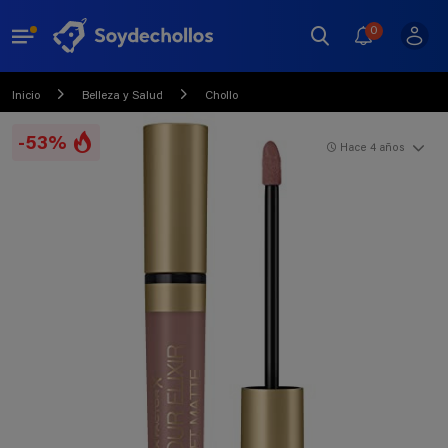
0
Inicio
Belleza y Salud
Chollo
-53%
Hace 4 años