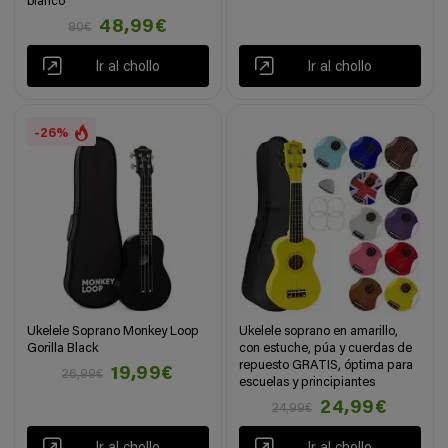
blanco
48,99€
80€
Ir al chollo
Ir al chollo
-26%
Ukelele Soprano Monkey Loop
Ukelele soprano en amarillo,
Gorilla Black
con estuche, púa y cuerdas de
repuesto GRATIS, óptima para
19,99€
26,99€
escuelas y principiantes
24,99€
24,99€