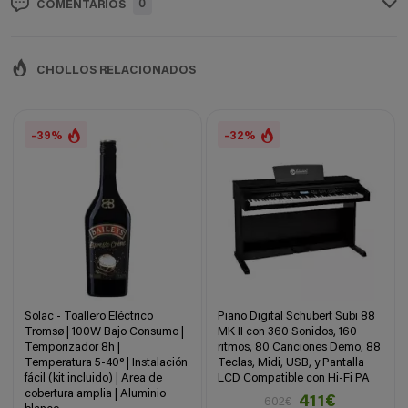
0
COMENTARIOS
CHOLLOS RELACIONADOS
-39%
-32%
Solac - Toallero Eléctrico
Piano Digital Schubert Subi 88
Tromsø | 100W Bajo Consumo |
MK II con 360 Sonidos, 160
Temporizador 8h |
ritmos, 80 Canciones Demo, 88
Temperatura 5-40° | Instalación
Teclas, Midi, USB, y Pantalla
fácil (kit incluido) | Area de
LCD Compatible con Hi-Fi PA
cobertura amplia | Aluminio
411€
602€