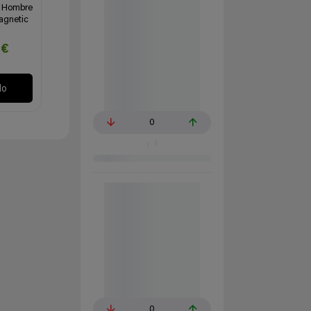
a Hombre
agnetic
9€
lo
0
0