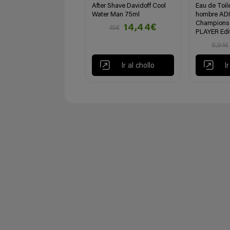
After Shave Davidoff Cool
Eau de Toil
Water Man 75ml
hombre AD
Champions
14,44€
45€
PLAYER Edi
9,94€
Ir al chollo
I