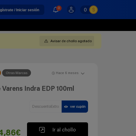
0
0
gístrate / Iniciar sesión
Avisar de chollo agotado
Otras Marcas
Hace 6 meses
e Varens Indra EDP 100ml
DescuentoExtra
ver cupón
Ir al chollo
4,86€