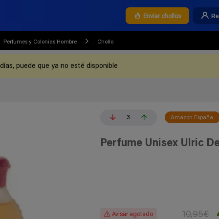
Re
Enviar chollos
Perfumes y Colonias Hombre
Chollo
 días, puede que ya no esté disponible
3
Amazon España
Perfume Unisex Ulric D
10,95€
Avisar agotado