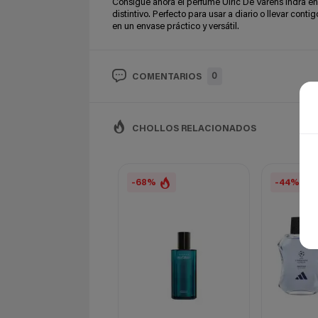
Consigue ahora el perfume Ulric De Varens Indra e
distintivo. Perfecto para usar a diario o llevar con
en un envase práctico y versátil.
0
COMENTARIOS
CHOLLOS RELACIONADOS
-68%
-44%