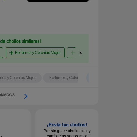
de chollos similares!
Perfumes y Colonias Mujer
unisex perfume
Amazon E
mes y Colonias Mujer
Perfumes y Colonias Mujer
ONADOS
¡Envía tus chollos!
Podrás ganar chollocoins y
cambiarlas por premios