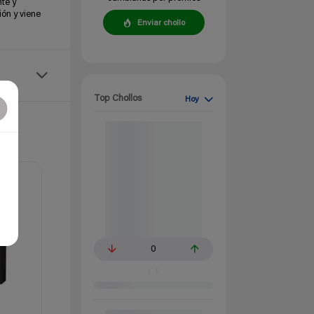
te y
ión y viene
Enviar chollo
Top Chollos
Hoy
0