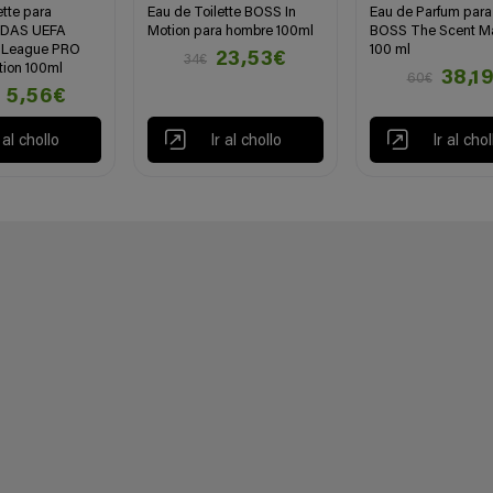
ette para
Eau de Toilette BOSS In
Eau de Parfum par
IDAS UEFA
Motion para hombre 100ml
BOSS The Scent M
 League PRO
100 ml
23,53€
34€
tion 100ml
38,1
60€
5,56€
r al chollo
Ir al chollo
Ir al chol