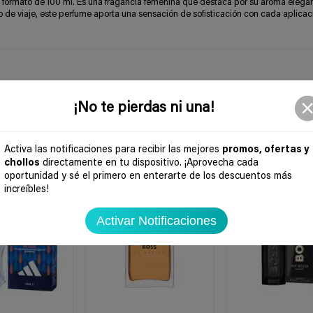
n formato de 100 ml. Es una fragancia femenina que destaca por su aroma elegan
tigo de viaje, este perfume aporta una sensación de sofisticación con cada aplicac
¡No te pierdas ni una!
Activa las notificaciones para recibir las mejores
promos, ofertas y
chollos
directamente en tu dispositivo. ¡Aprovecha cada
oportunidad y sé el primero en enterarte de los descuentos más
-31%
-36%
increíbles!
Activar Notificaciones