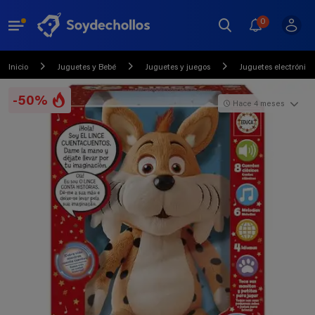
0
Inicio
Juguetes y Bebé
Juguetes y juegos
Juguetes electrónico
-50%
Hace 4 meses