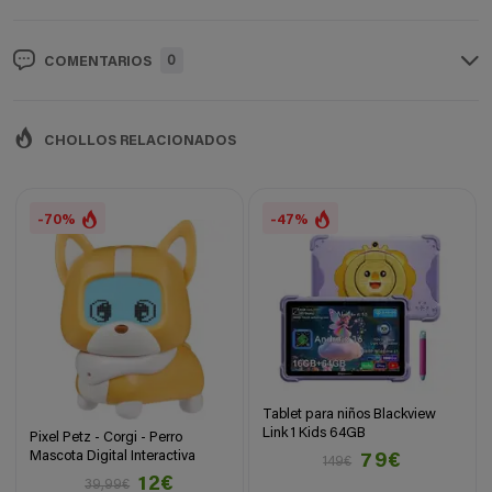
0
COMENTARIOS
CHOLLOS RELACIONADOS
-70%
-47%
Tablet para niños Blackview
Link 1 Kids 64GB
Pixel Petz - Corgi - Perro
Mascota Digital Interactiva
79€
149€
12€
39,99€