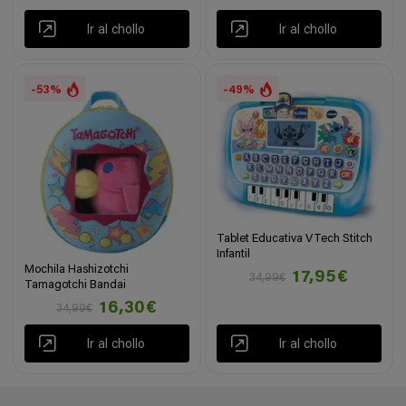
Ir al chollo
Ir al chollo
-53%
-49%
Tablet Educativa VTech Stitch
Infantil
Mochila Hashizotchi
17,95€
34,99€
Tamagotchi Bandai
16,30€
34,99€
Ir al chollo
Ir al chollo