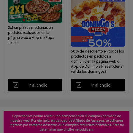
2x1 en pizzas medianas en
pedidos realizados en la
página web o App de Papa
John's
50% de descuento en todos los
productos en pedidos a
domicilio en la página web o
App de Domino's Pizza (oferta
válida los domingos)
Ir al chollo
Ir al chollo
Soydechollos podría recibir una compensación si compras derivado de
nuestra web. Por ejemplo, en calidad de Afiliado de Amazon, se obtienen
ingresos por compras adscritas que cumplen requisitos aplicables. Esto no
determina que chollos se publican.