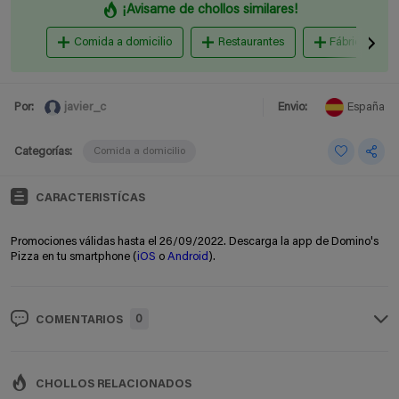
¡Avisame de chollos similares!
Comida a domicilio
Restaurantes
Fábricas de c
javier_c
Por:
Envio:
España
Categorías:
Comida a domicilio
CARACTERISTÍCAS
Promociones válidas hasta el 26/09/2022. Descarga la app de Domino's
Pizza en tu smartphone (
iOS
o
Android
).
0
COMENTARIOS
CHOLLOS RELACIONADOS