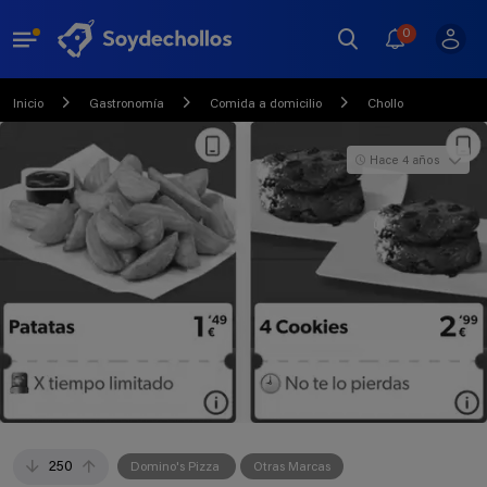
0
Inicio
Gastronomía
Comida a domicilio
Chollo
Hace 4 años
250
Domino's Pizza
Otras Marcas