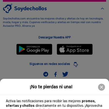
Soydechollos.com encuentra los mejores chollos y ofertas de hoy en tecnología,
moda, hogar y más. Cupones verificados y alertas en tiempo real con nuestro
Avisador PRO. Ahorra ya
Descargar Nuestra APP
Siguenos en redes sociales
Suscribir
¡No te pierdas ni una!
Introduciendo mi correo electronico acepto la politica de privacidad y doy mi
consentimiento a recibir comerciales a traves de mi e-mail
Activa las notificaciones para recibir las mejores
promos,
ofertas y chollos
directamente en tu dispositivo. ¡Aprovecha
Comunidad