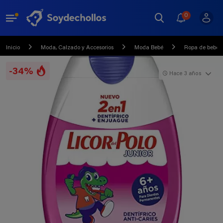
0
Inicio
Moda, Calzado y Accesorios
Moda Bebé
Ropa de bebé
-34%
Hace 3 años