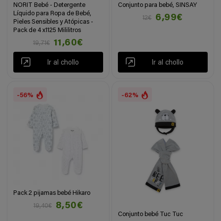
NORIT Bebé - Detergente
Conjunto para bebé, SINSAY
Líquido para Ropa de Bebé,
6,99€
12€
Pieles Sensibles y Atópicas -
Pack de 4 x1125 Mililitros
11,60€
19,71€
Ir al chollo
Ir al chollo
-56%
-62%
Pack 2 pijamas bebé Hikaro
8,50€
19,40€
Conjunto bebé Tuc Tuc