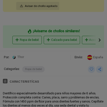
Avisar de chollo agotado
¡Avisame de chollos similares!
Ropa de bebé
Calzado para bebé
Accesorios 
Thor
Por:
Envio:
España
Categorías:
Ropa de bebé
CARACTERISTÍCAS
Dentífrico especialmente desarrollado para niños mayores de 6 años.
Protección completa contra: Caries, placa, sarro y problemas de encías.
Fórmula con 1450 ppm de flúor para unos dientes fuertes y sanos. Cepíllate
los dientes al menos dos veces al día, usa seda dental y visita tu