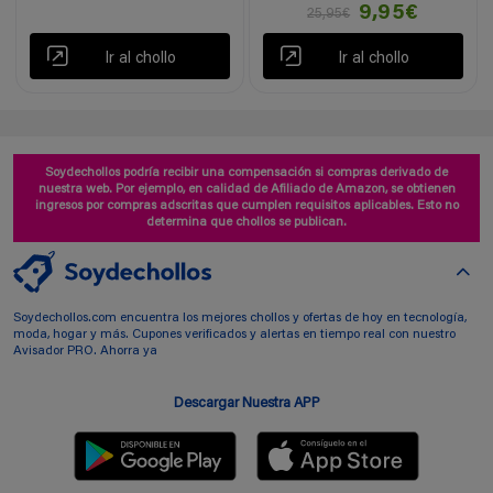
9,95€
25,95€
Ir al chollo
Ir al chollo
Soydechollos podría recibir una compensación si compras derivado de
nuestra web. Por ejemplo, en calidad de Afiliado de Amazon, se obtienen
ingresos por compras adscritas que cumplen requisitos aplicables. Esto no
determina que chollos se publican.
Soydechollos.com encuentra los mejores chollos y ofertas de hoy en tecnología,
moda, hogar y más. Cupones verificados y alertas en tiempo real con nuestro
Avisador PRO. Ahorra ya
Descargar Nuestra APP