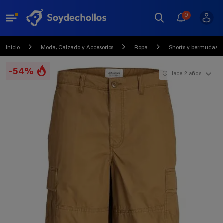
0
Inicio
Moda, Calzado y Accesorios
Ropa
Shorts y bermudas
-54%
Hace 2 años