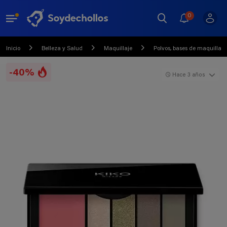
0
Inicio
Belleza y Salud
Maquillaje
Polvos, bases de maquillaje 
-40%
Hace 3 años