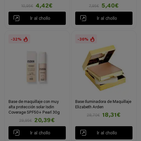
4,42€
5,40€
10,95€
7,95€
Ir al chollo
Ir al chollo
-32%
-36%
Base de maquillaje con muy
Base Iluminadora de Maquillaje
alta protección solar Isdin
Elizabeth Arden
Coverage SPF50+ Pearl 30g
18,31€
28,70€
20,39€
29,95€
Ir al chollo
Ir al chollo