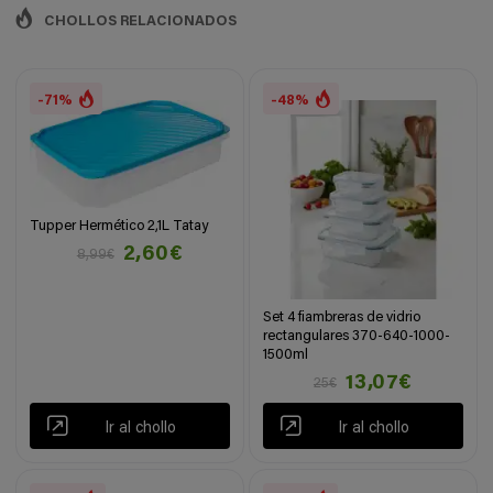
CHOLLOS RELACIONADOS
-71%
-48%
Tupper Hermético 2,1L Tatay
2,60€
8,99€
Set 4 fiambreras de vidrio
rectangulares 370-640-1000-
1500ml
13,07€
25€
Ir al chollo
Ir al chollo