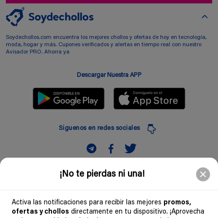
Soydechollos.com encuentra los mejores chollos y ofertas de hoy en tecnología,
moda, hogar y más. Cupones verificados y alertas en tiempo real con nuestro
Avisador PRO. Ahorra ya
Descargar Nuestra APP
Siguenos en redes sociales
Suscribir
¡No te pierdas ni una!
Introduciendo mi correo electronico acepto la politica de privacidad y doy mi
consentimiento a recibir comerciales a traves de mi e-mail
Activa las notificaciones para recibir las mejores
promos,
ofertas y chollos
directamente en tu dispositivo. ¡Aprovecha
Comunidad