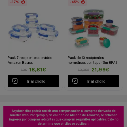
-37%
-45%
Pack 7 recipientes de vidrio
Pack de 10 recipientes
Amazon Basics
herméticos con tapa (Sin BPA)
18,81€
21,99€
30€
39,99€
Ir al chollo
Ir al chollo
Soydechollos podría recibir una compensación si compras derivado de
nuestra web. Por ejemplo, en calidad de Afiliado de Amazon, se obtienen
ingresos por compras adscritas que cumplen requisitos aplicables. Esto no
determina que chollos se publican.