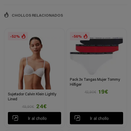
CHOLLOS RELACIONADOS
-52%
-56%
Pack 3x Tangas Mujer Tommy
Hilfiger
19€
42,90€
Sujetador Calvin Klein Lightly
Lined
24€
49,90€
Ir al chollo
Ir al chollo