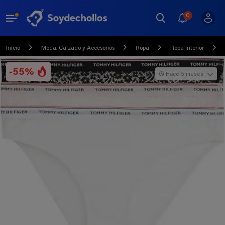
0
Inicio
Moda, Calzado y Accesorios
Ropa
Ropa interior
-55%
Hace 5 meses