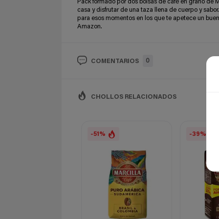
Pack formado por dos bolsas de café en grano de Ma
casa y disfrutar de una taza llena de cuerpo y sabo
para esos momentos en los que te apetece un buen c
Amazon.
0
COMENTARIOS
CHOLLOS RELACIONADOS
-51%
-39%