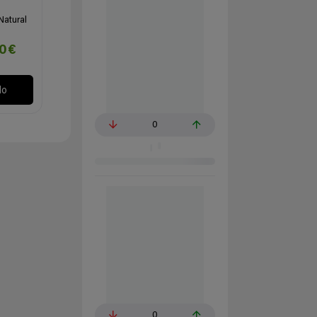
Natural
80€
lo
0
0