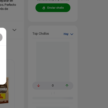
reparar en
co. Perfecto
Enviar chollo
vés de
Top Chollos
Hoy
0