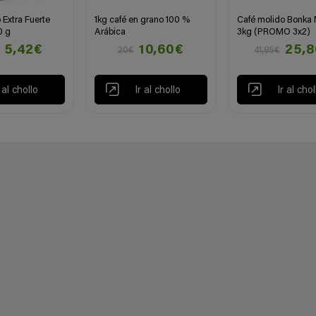
 Extra Fuerte
1kg café en grano 100 %
Café molido Bonka 
0 g
Arábica
3kg (PROMO 3x2)
5,42€
10,60€
25,
20€
41,85€
r al chollo
Ir al chollo
Ir al chol