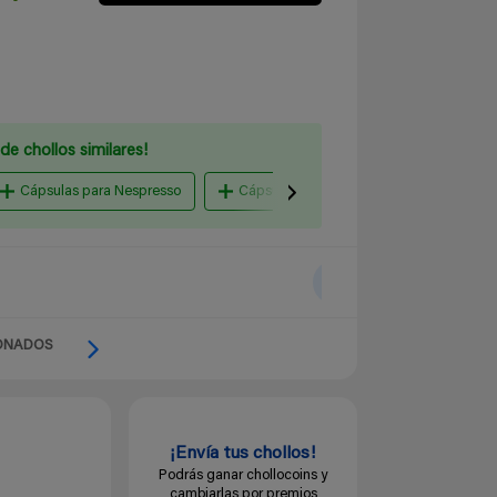
de chollos similares!
Cápsulas para Nespresso
Cápsulas para Dolce Gusto
Ama
ONADOS
¡Envía tus chollos!
Podrás ganar chollocoins y
cambiarlas por premios