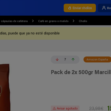
Re
Enviar chollos
 cápsulas de cafetera
Café en grano o molido
Chollo
 días, puede que ya no esté disponible
7
Amazon España
Pack de 2x 500gr Marci
1
23,98€
Avisar agotado