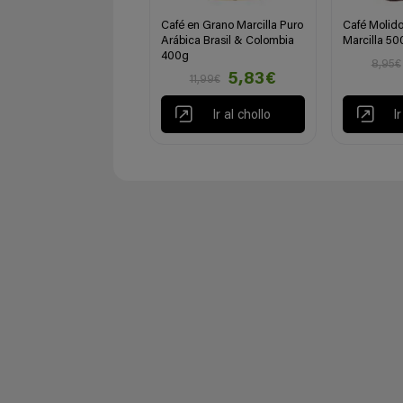
Café en Grano Marcilla Puro
Café Molido
Arábica Brasil & Colombia
Marcilla 50
400g
8,95€
5,83€
11,99€
Ir al chollo
I