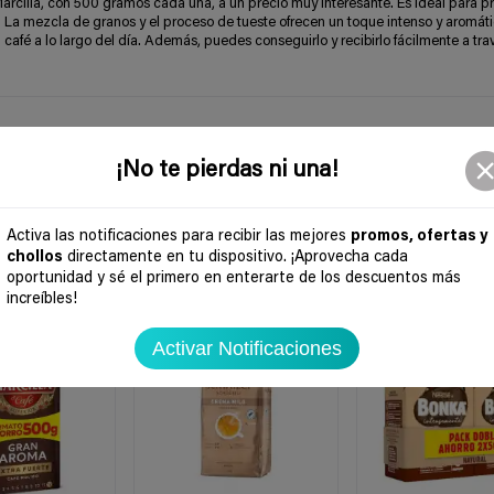
rcilla, con 500 gramos cada una, a un precio muy interesante. Es ideal para p
r. La mezcla de granos y el proceso de tueste ofrecen un toque intenso y aromáti
afé a lo largo del día. Además, puedes conseguirlo y recibirlo fácilmente a tra
¡No te pierdas ni una!
Activa las notificaciones para recibir las mejores
promos, ofertas y
chollos
directamente en tu dispositivo. ¡Aprovecha cada
oportunidad y sé el primero en enterarte de los descuentos más
increíbles!
-47%
-38%
Activar Notificaciones