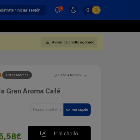
0
0
gístrate / Iniciar sesión
Avisar de chollo agotado
Otras Marcas
Hace 4 meses
lla Gran Aroma Café
DescuentoExtra
ver cupón
Ir al chollo
5,58€