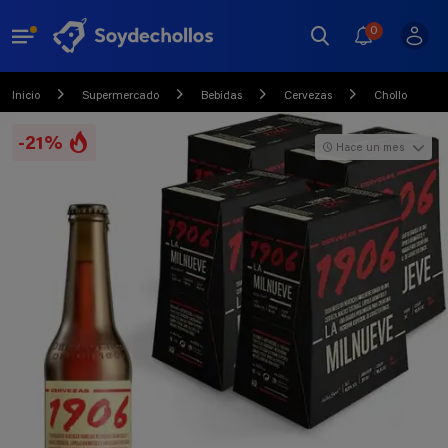
0
Inicio
Supermercado
Bebidas
Cervezas
Chollo
-21%
Hace un mes