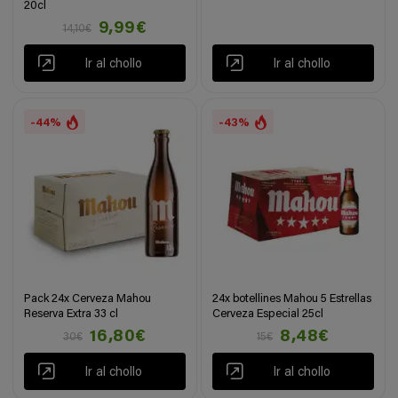
20cl
9,99€
14,10€
Ir al chollo
Ir al chollo
-44%
-43%
Pack 24x Cerveza Mahou
24x botellines Mahou 5 Estrellas
Reserva Extra 33 cl
Cerveza Especial 25cl
16,80€
8,48€
30€
15€
Ir al chollo
Ir al chollo