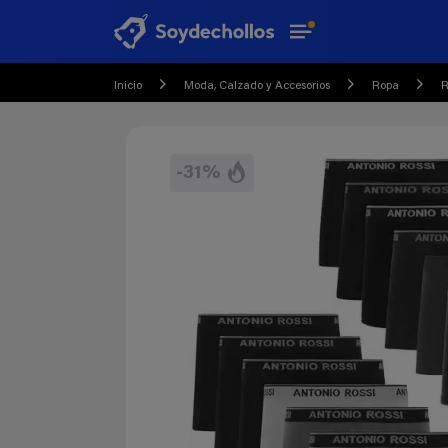
Inicio
Moda, Calzado y Accesorios
Ropa
R
-31%