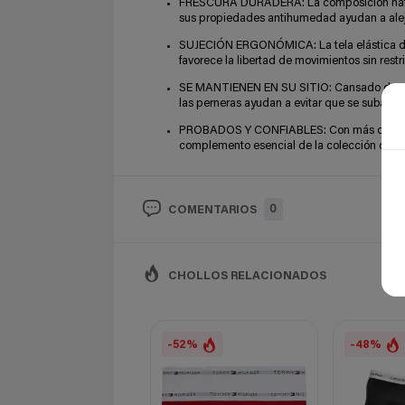
FRESCURA DURADERA: La composición natural
sus propiedades antihumedad ayudan a alejar
SUJECIÓN ERGONÓMICA: La tela elástica de 
favorece la libertad de movimientos sin restr
SE MANTIENEN EN SU SITIO: Cansado de tener
las perneras ayudan a evitar que se suban 
PROBADOS Y CONFIABLES: Con más de 50000 v
complemento esencial de la colección de rop
0
COMENTARIOS
CHOLLOS RELACIONADOS
-52%
-48%