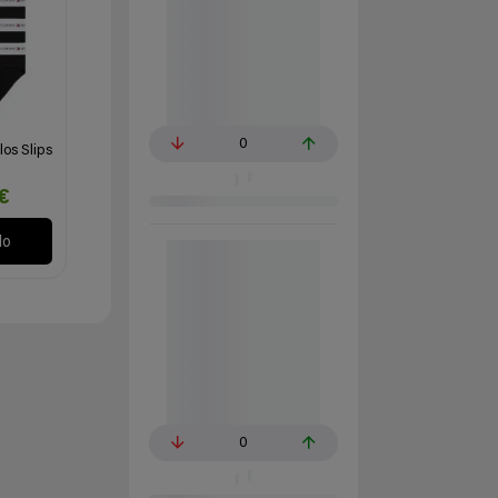
0
los Slips
€
lo
0