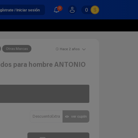
0
0
gístrate / Iniciar sesión
Otras Marcas
Hace 2 años
stados para hombre ANTONIO
DescuentoExtra
ver cupón