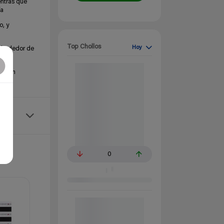
ntras que
ía
o, y
Top Chollos
Hoy
alrededor de
 en un
0