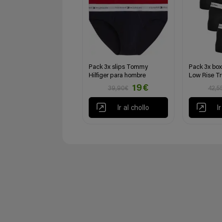
Pack 3x slips Tommy
Pack 3x box
Hilfiger para hombre
Low Rise T
19€
39,90€
42,5
Ir al chollo
I