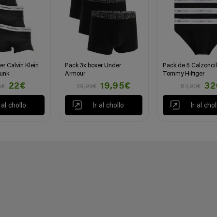
er Calvin Klein
Pack 3x boxer Under
Pack de 5 Calzoncil
runk
Armour
Tommy Hilfiger
22€
19,95€
32
5€
39,99€
64,90€
r al chollo
Ir al chollo
Ir al chol