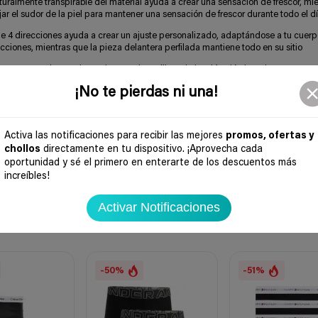
mente transpirable del material ayuda a crear una sensación de frescor, mie
 el sudor de la piel para mantener una sensación de frescor durante todo el d
4 direcciones ayuda a crear un ajuste personalizado, adaptándose a tu cuerp
icciones, mientras que la pieza delantera perfilada mantiene todo en su sitio
 que andar recolocando tus calzoncillos, el algodón elástico y las costuras 
y se formen pliegues, para que puedas llevarlos cómodamente
¡No te pierdas ni una!
aloraciones de cinco estrellas, estos calzoncillos bóxer se han convertido
a interior de todo hombre Averigua a qué viene tanto revuelo y pruébalos
Activa las notificaciones para recibir las mejores
promos, ofertas y
chollos
directamente en tu dispositivo. ¡Aprovecha cada
oportunidad y sé el primero en enterarte de los descuentos más
increíbles!
Activar Notificaciones
-50%
-51%