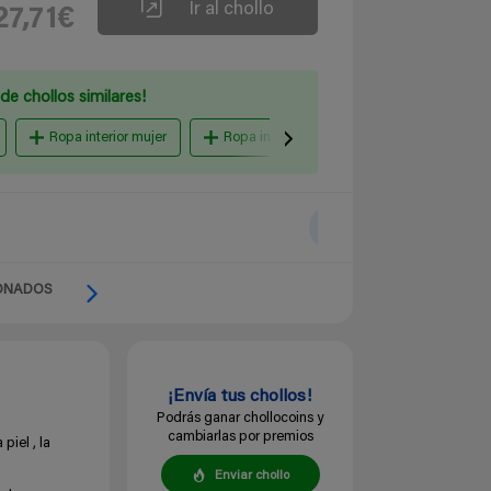
Ir al chollo
27,71€
de chollos similares!
Ropa interior mujer
Ropa interior niños
hombre boxers
ONADOS
¡Envía tus chollos!
Podrás ganar chollocoins y
cambiarlas por premios
iel , la
Enviar chollo