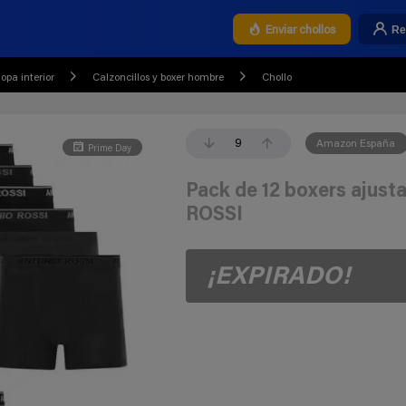
Re
Enviar chollos
opa interior
Calzoncillos y boxer hombre
Chollo
9
Amazon España
Prime Day
Pack de 12 boxers aju
ROSSI
¡EXPIRADO!