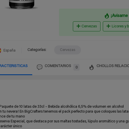
¡Avisame 
Cervezas
Licores y 
Categorías:
Cervezas
España
RACTERISTICAS
COMENTARIOS
CHOLLOS RELACI
0
Paquete de 10 latas de 33cl – Bebida alcohólica 6,5% de volumen en alcohol
n tu nevera! En BigCrafters tenemos el pack perfecto para que coloques las lata
cance de tu mano
Reserva Especial, que destaca por sus maltas tostadas, lúpulo aromático y una 
arácter único