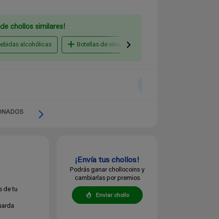
de chollos similares!
bebidas alcohólicas
Botellas de vino
Agua, refrescos y zumos
ONADOS
¡Envía tus chollos!
Podrás ganar chollocoins y
cambiarlas por premios
s de tu
Enviar chollo
guarda