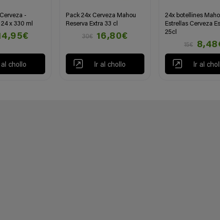
Cerveza -
Pack 24x Cerveza Mahou
24x botellines Maho
24 x 330 ml
Reserva Extra 33 cl
Estrellas Cerveza E
25cl
14,95€
16,80€
30€
8,48
15€
r al chollo
Ir al chollo
Ir al chol