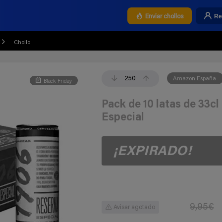
Re
Enviar chollos
Chollo
250
Amazon España
Black Friday
Pack de 10 latas de 33c
Especial
¡EXPIRADO!
9,95€
Avisar agotado