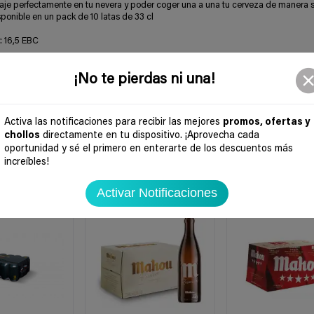
je perfectamente en tu nevera y poder coger una a una tu cerveza de manera s
ponible en un pack de 10 latas de 33 cl
: 16,5 EBC
¡No te pierdas ni una!
Activa las notificaciones para recibir las mejores
promos, ofertas y
chollos
directamente en tu dispositivo. ¡Aprovecha cada
oportunidad y sé el primero en enterarte de los descuentos más
increíbles!
Activar Notificaciones
-44%
-43%