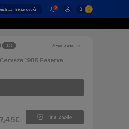
0
0
gístrate / Iniciar sesión
1906
Hace 3 años
l Cerveza 1906 Reserva
Ir al chollo
7,45€