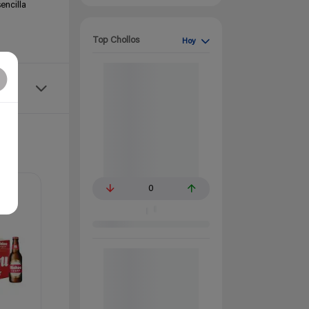
encilla
Top Chollos
Hoy
0