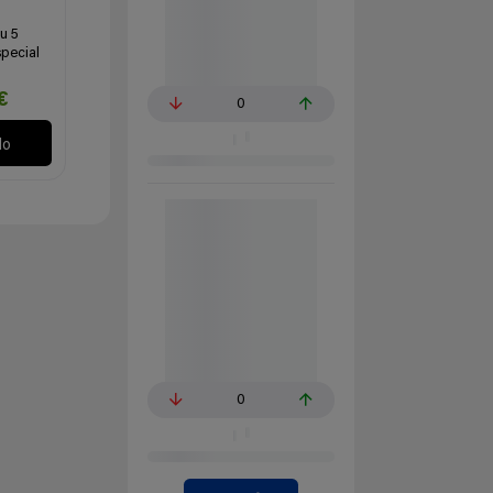
u 5
special
€
0
lo
0