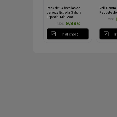
Pack de 24 botellas de
Voll-Damm 
cerveza Estrella Galicia
Paquete de 
Especial Mini 20cl
22€
9,99€
14,10€
Ir al chollo
I