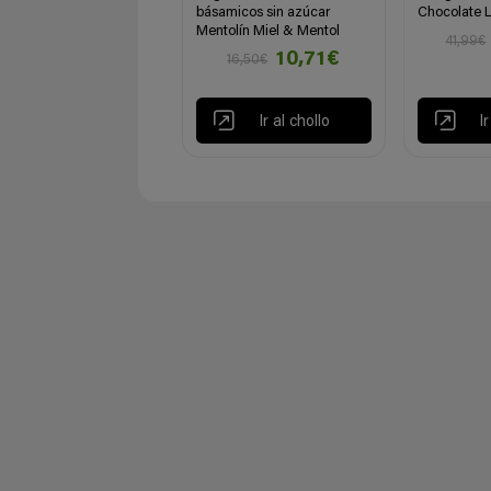
básamicos sin azúcar
Chocolate 
Mentolín Miel & Mentol
41,99€
10,71€
16,50€
Ir al chollo
I