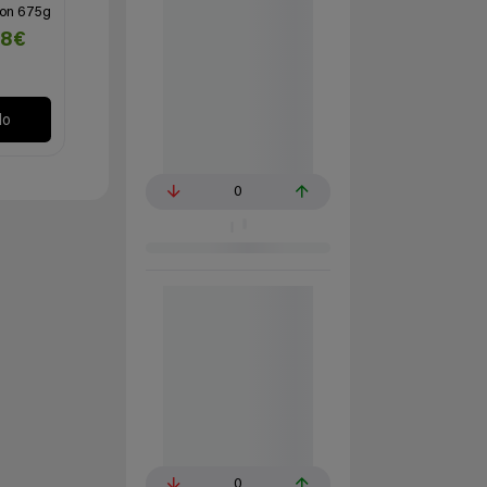
ion 675g
48€
lo
0
0