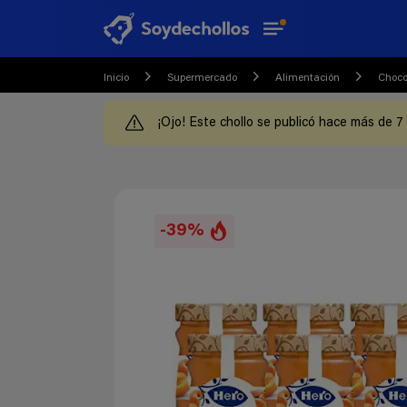
Inicio
Supermercado
Alimentación
Choco
¡Ojo! Este chollo se publicó hace más de 7
-39%