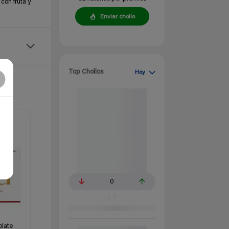
con fruta y
Enviar chollo
Top Chollos
Hoy
0
late