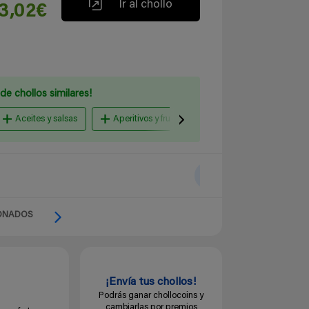
Ir al chollo
13,02€
de chollos similares!
Aceites y salsas
Aperitivos y frutos secos
Caramelos, chicl
ONADOS
¡Envía tus chollos!
Podrás ganar chollocoins y
cambiarlas por premios