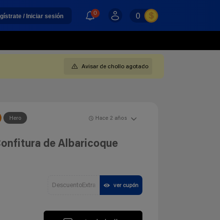
0
0
gístrate / Iniciar sesión
Avisar de chollo agotado
Hero
Hace 2 años
onfitura de Albaricoque
DescuentoExtra
ver cupón