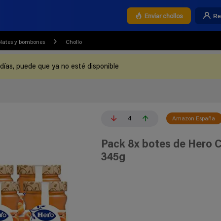
Re
Enviar chollos
lates y bombones
Chollo
 días, puede que ya no esté disponible
4
Amazon España
Pack 8x botes de Hero C
345g