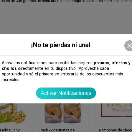
otes de 345 gramos de confitura de albaricoque de la marca Hero. Está hecha 
¡No te pierdas ni una!
Activa las notificaciones para recibir las mejores
promos, ofertas y
chollos
directamente en tu dispositivo. ¡Aprovecha cada
-57%
-27%
oportunidad y sé el primero en enterarte de los descuentos más
increíbles!
Activar Notificaciones
 Gold Bunny
Pack 2x paquetes de
Bombones de choco