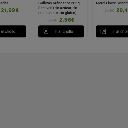
Leche
Galletas Arándanos 205g
Merci Finest Select
Santiveri (sin azúcar, sin
21,99€
29,
40,58€
edulcorante, sin gluten)
2,56€
5,98€
r al chollo
Ir al chollo
Ir al chol