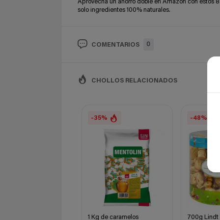
Aprovecha un ahorro doble en Amazon con estos 8 b
solo ingredientes 100% naturales.
0
COMENTARIOS
CHOLLOS RELACIONADOS
-35%
-48%
1 Kg de caramelos
700g Lindt