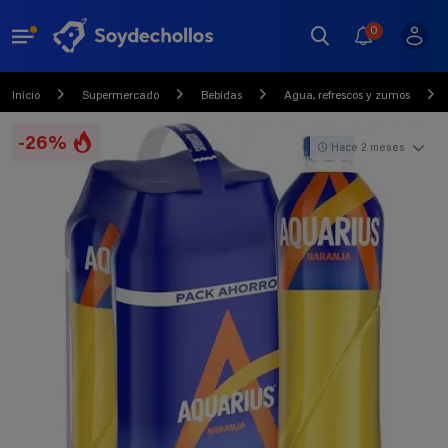
0
Inicio
Supermercado
Bebidas
Agua, refrescos y zumos
-26%
Hace 2 meses