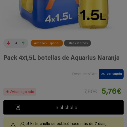
3
Amazon España
Otras Marcas
Pack 4x1,5L botellas de Aquarius Naranja
DescuentoExtra
ver cupón
5,76€
7,80€
Avisar agotado
Ir al chollo
¡Ojo! Este chollo se publicó hace más de 7 días,