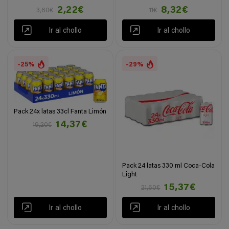
2,22€
8,32€
3,60€
11€
Ir al chollo
Ir al chollo
-25%
-29%
Pack 24x latas 33cl Fanta Limón
14,37€
19,20€
Pack 24 latas 330 ml Coca-Cola
Light
15,37€
21,60€
Ir al chollo
Ir al chollo