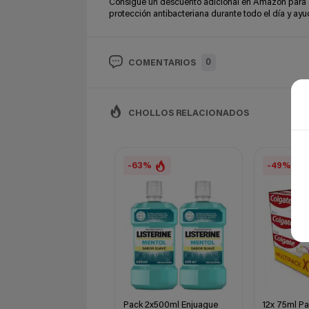
Consigue un descuento adicional en Amazon para e
protección antibacteriana durante todo el día y ayuda
0
COMENTARIOS
CHOLLOS RELACIONADOS
-63%
-49%
Pack 2x500ml Enjuague
12x 75ml Pa