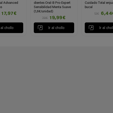
tal Advanced
dientes Oral-B Pro-Expert
Cuidado Total enju
as
Sensibilidad Menta Suave
bucal
(1,6€/unidad)
17,97€
6,44
12€
19,99€
39€
r al chollo
Ir al chollo
Ir al chol