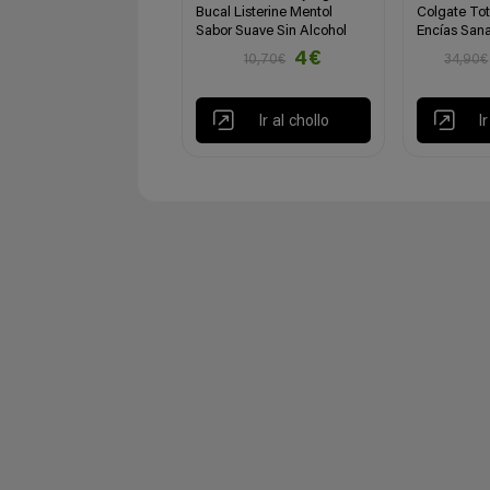
Bucal Listerine Mentol
Colgate To
Sabor Suave Sin Alcohol
Encías San
4€
10,70€
34,90€
Ir al chollo
I