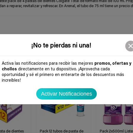
ste pack de 4 pastas de dientes Colgate Total de formato maxi de 100 ml. Pro
n a reparar, revitalizar y refrescar. En Arenal, el tubo de 75 ml tiene un precio d
¡No te pierdas ni una!
Activa las notificaciones para recibir las mejores
promos, ofertas y
chollos
directamente en tu dispositivo. ¡Aprovecha cada
-49%
-46%
oportunidad y sé el primero en enterarte de los descuentos más
increíbles!
Activar Notificaciones
sta de dientes
Pack 12 tubos de pasta de
Pack 2x500ml Liste