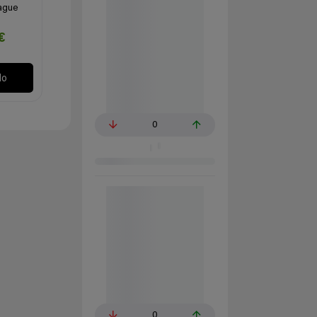
ague
€
lo
0
0