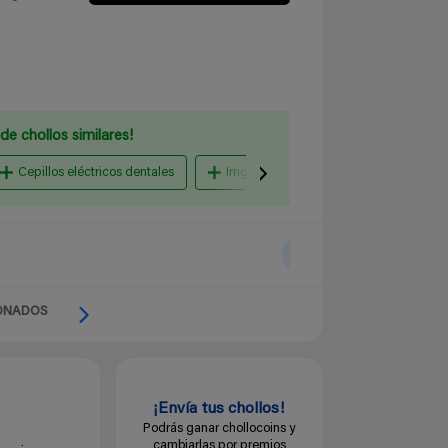
de chollos similares!
Cepillos eléctricos dentales
Irrigadores dentales
Cepillos 
ONADOS
¡Envía tus chollos!
Podrás ganar chollocoins y
cambiarlas por premios