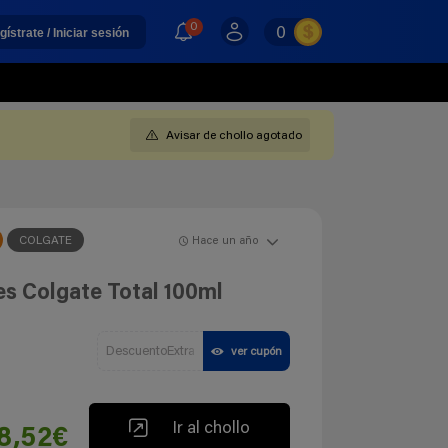
0
0
gístrate / Iniciar sesión
Avisar de chollo agotado
COLGATE
Hace un año
es Colgate Total 100ml
DescuentoExtra
ver cupón
Ir al chollo
8,52€