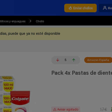
Re
Enviar chollos
ífricos y enjuagues
Chollo
 días, puede que ya no esté disponible
5
Amazon España
Pack 4x Pastas de dient
17€
Avisar agotado