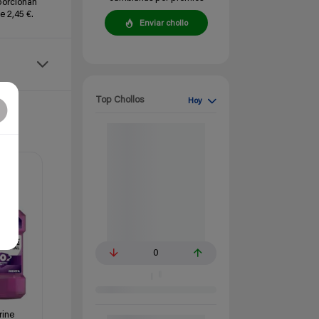
porcionan
e 2,45 €.
Enviar chollo
Top Chollos
Hoy
0
rine