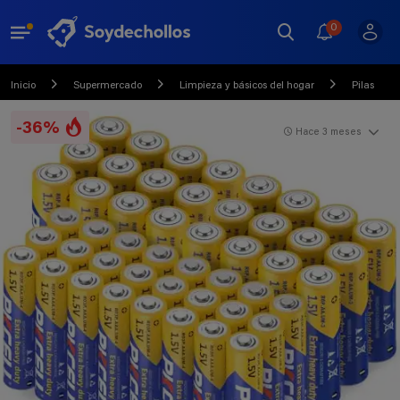
0
Inicio
Supermercado
Limpieza y básicos del hogar
Pilas
-36%
Hace 3 meses