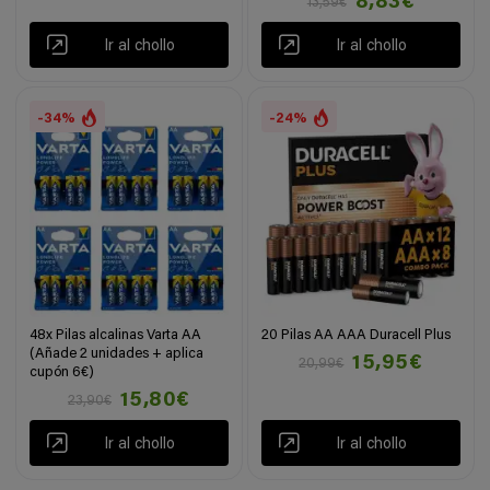
8,83€
13,59€
Ir al chollo
Ir al chollo
-34%
-24%
48x Pilas alcalinas Varta AA
20 Pilas AA AAA Duracell Plus
(Añade 2 unidades + aplica
15,95€
20,99€
cupón 6€)
15,80€
23,90€
Ir al chollo
Ir al chollo