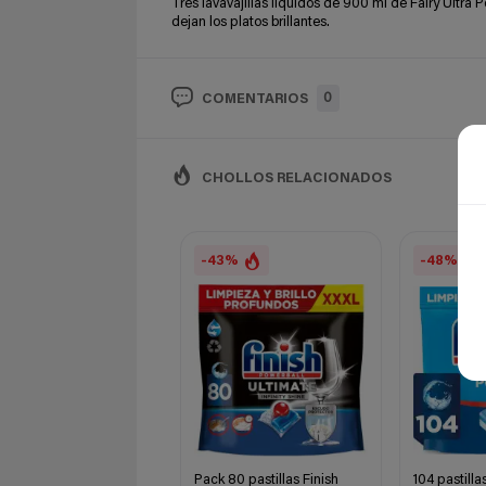
Tres lavavajillas líquidos de 900 ml de Fairy Ultra 
dejan los platos brillantes.
0
COMENTARIOS
CHOLLOS RELACIONADOS
-43%
-48%
Pack 80 pastillas Finish
104 pastillas