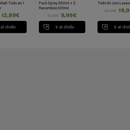
rball Todo en 1
Pack Spray 650ml + 2
Todo En Uno Lavavaj
r
Recambios 500ml
19,
30,99€
12,99€
9,99€
16,69€
r al chollo
Ir al chollo
Ir al chol