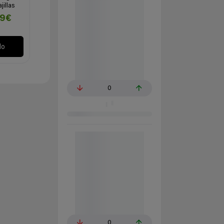
illas
99€
lo
0
0