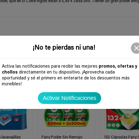
Poder, que en El Corte Inglés están a 5,49 € cada uno. Tienen un gran poder anti
¡No te pierdas ni una!
Activa las notificaciones para recibir las mejores
promos, ofertas y
chollos
directamente en tu dispositivo. ¡Aprovecha cada
-40%
-35%
oportunidad y sé el primero en enterarte de los descuentos más
increíbles!
Activar Notificaciones
 lavavajillas
Fairy Poder Sin Remojo
132 Cápsulas Fairy 