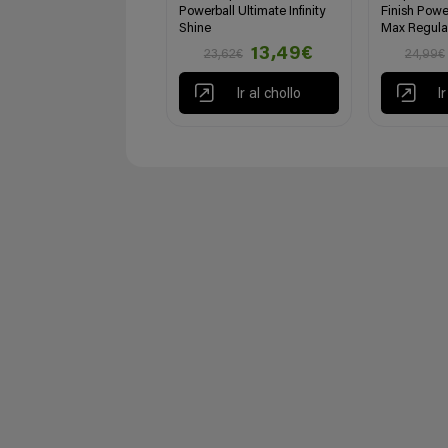
Powerball Ultimate Infinity
Finish Powe
Shine
Max Regula
13,49€
23,62€
24,99€
Ir al chollo
I