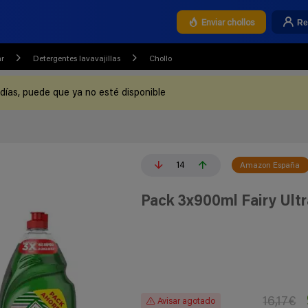
Re
Enviar chollos
ar
Detergentes lavavajillas
Chollo
 días, puede que ya no esté disponible
14
Amazon España
Pack 3x900ml Fairy Ultr
16,17€
Avisar agotado