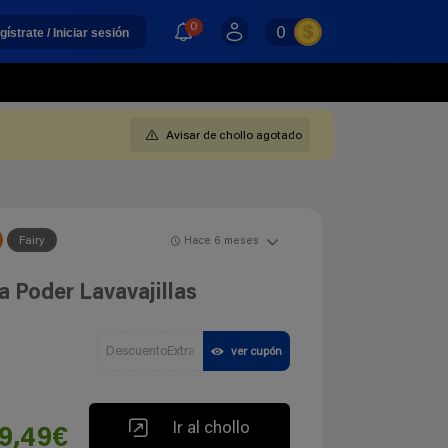
0
0
gístrate / Iniciar sesión
Avisar de chollo agotado
Fairy
Hace 6 meses
a Poder Lavavajillas
DescuentoExtra
ver cupón
Ir al chollo
9,49€