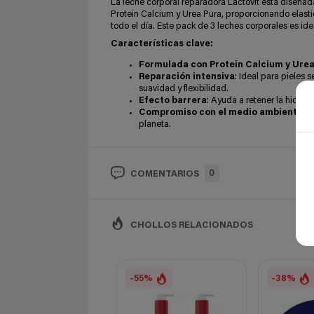
La leche corporal reparadora Lactovit está diseñad
Protein Calcium y Urea Pura, proporcionando elastic
todo el día. Este pack de 3 leches corporales es id
Características clave:
Formulada con Protein Calcium y Urea
Reparación intensiva
: Ideal para pieles
suavidad y flexibilidad.
Efecto barrera
: Ayuda a retener la hidrat
Compromiso con el medio ambiente
: 
planeta.
0
COMENTARIOS
CHOLLOS RELACIONADOS
-55%
-38%