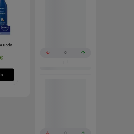
ea Body
0
2€
lo
0