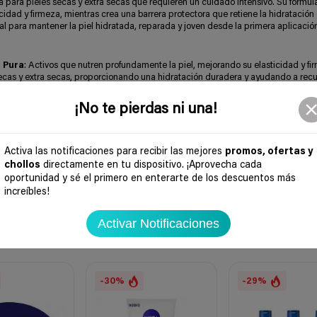
a para pieles secas y extra secas que requieren un cuidado intensivo. Su fórmu
idad y firmeza, mientras crea una barrera protectora que retiene la hidratación
eal para mantener la piel hidratada, reparada y joven desde la primera aplicació
 Pura
: Activos que nutren profundamente la piel, mejorando su elasticidad y fi
 secas y extra secas, proporcionando una hidratación duradera y ayudando a rec
ación creando una barrera protectora que fortalece la piel.
¡No te pierdas ni una!
Ingredientes naturales y altamente biodegradables, con envases reciclables que 
Activa las notificaciones para recibir las mejores
promos, ofertas y
chollos
directamente en tu dispositivo. ¡Aprovecha cada
oportunidad y sé el primero en enterarte de los descuentos más
increíbles!
Activar Notificaciones
-30%
-29%