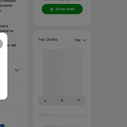
la combina
 durante
Enviar chollo
n.
rmeza.
uperar su
Top Chollos
Hoy
cuidan del
0