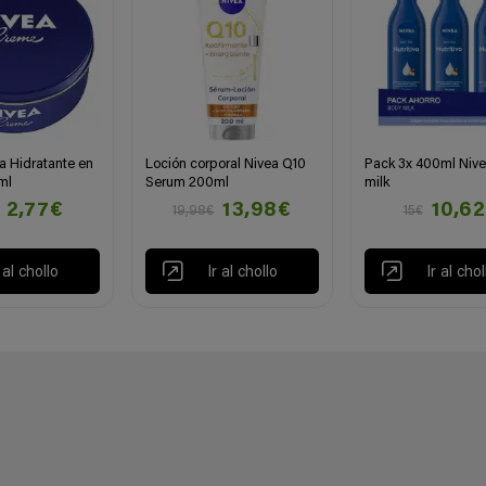
 Hidratante en
Loción corporal Nivea Q10
Pack 3x 400ml Niv
ml
Serum 200ml
milk
2,77€
13,98€
10,6
19,98€
15€
r al chollo
Ir al chollo
Ir al chol