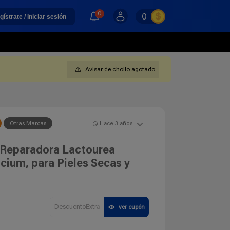
0
0
gístrate / Iniciar sesión
Avisar de chollo agotado
Otras Marcas
Hace 3 años
 Reparadora Lactourea
cium, para Pieles Secas y
DescuentoExtra
ver cupón