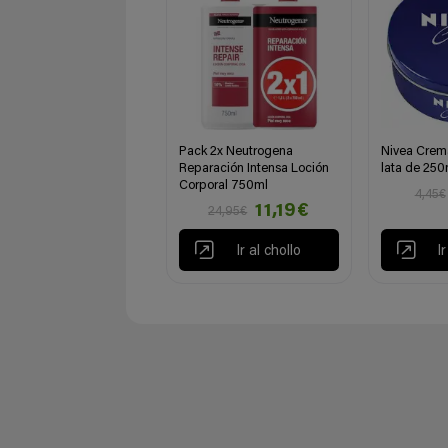
Pack 2x Neutrogena
Nivea Crema
Reparación Intensa Loción
lata de 250
Corporal 750ml
4,45€
11,19€
24,95€
Ir al chollo
I