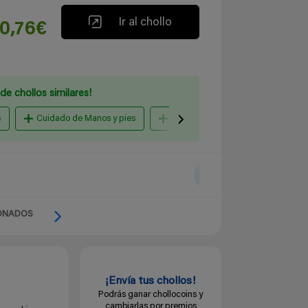
Ir al chollo
10,76€
de chollos similares!
s
Cuidado de Manos y pies
Anticelulíticos y reafirmantes
ONADOS
¡Envía tus chollos!
Podrás ganar chollocoins y
cambiarlas por premios