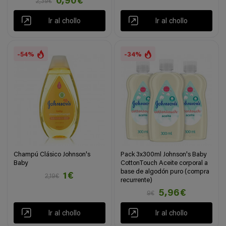
0,90€
2,39€
Ir al chollo
Ir al chollo
-54%
-34%
Champú Clásico Johnson's
Pack 3x300ml Johnson's Baby
Baby
CottonTouch Aceite corporal a
base de algodón puro (compra
1€
2,19€
recurrente)
5,96€
9€
Ir al chollo
Ir al chollo