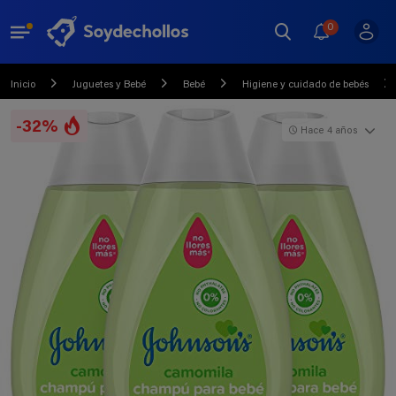
0
Inicio
Juguetes y Bebé
Bebé
Higiene y cuidado de bebés
-32%
Hace 4 años