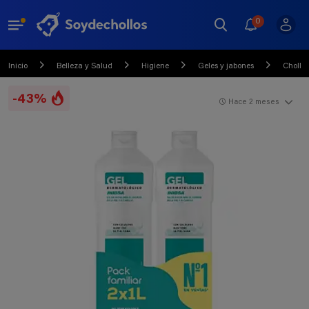
0
Inicio
Belleza y Salud
Higiene
Geles y jabones
Chollo
-43%
Hace 2 meses