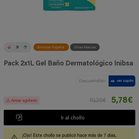
9
Amazon España
Otras Marcas
Pack 2x1L Gel Baño Dermatológico Inibsa
DescuentoExtra
ver cupón
5,78€
10,20€
Avisar agotado
Ir al chollo
¡Ojo! Este chollo se publicó hace más de 7 días,