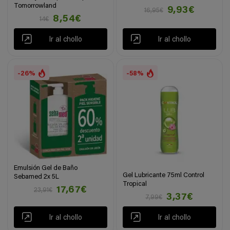
Tomorrowland
9,93€
16,95€
8,54€
14€
Ir al chollo
Ir al chollo
-26%
-58%
Emulsión Gel de Baño
Gel Lubricante 75ml Control
Sebamed 2x 5L
Tropical
17,67€
23,91€
3,37€
7,99€
Ir al chollo
Ir al chollo