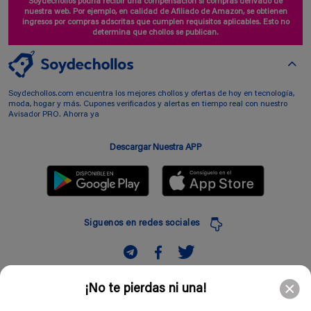
Soydechollos podría recibir una compensación si compras derivado de
nuestra web. Por ejemplo, en calidad de Afiliado de Amazon, se obtienen
ingresos por compras adscritas que cumplen requisitos aplicables. Esto no
determina que chollos se publican.
Soydechollos.com encuentra los mejores chollos y ofertas de hoy en tecnología,
moda, hogar y más. Cupones verificados y alertas en tiempo real con nuestro
Avisador PRO. Ahorra ya
Descargar Nuestra APP
Siguenos en redes sociales
Suscribir
¡No te pierdas ni una!
Introduciendo mi correo electronico acepto la politica de privacidad y doy mi