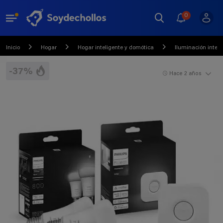
0
Inicio
Hogar
Hogar inteligente y domótica
Iluminación inteli
-37%
Hace 2 años