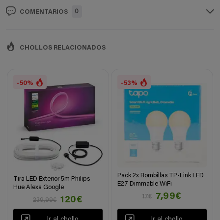
0
COMENTARIOS
CHOLLOS RELACIONADOS
-50%
-53%
Pack 2x Bombillas TP-Link LED
Tira LED Exterior 5m Philips
E27 Dimmable WiFi
Hue Alexa Google
7,99€
17€
120€
239,99€
Ir al chollo
Ir al chollo