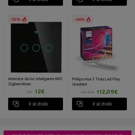
-52%
-44%
Interrutor de luz inteligente WiFi
Philips Hue 3 Tiras Led Play
Zigbee Moes
Gradient
12€
112,09€
25€
199,95€
Ir al chollo
Ir al chollo