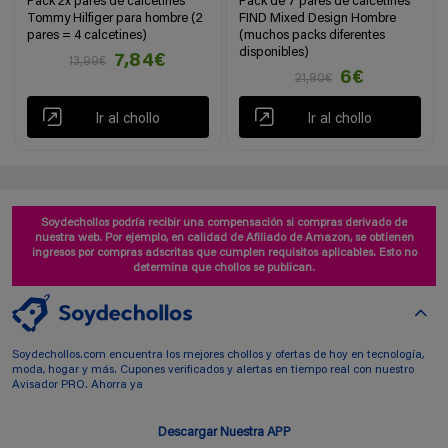
Pack 2x pares de calcetines
Pack de 7 pares de calcetines
Tommy Hilfiger para hombre (2
FIND Mixed Design Hombre
pares = 4 calcetines)
(muchos packs diferentes
disponibles)
7,84€
13,99€
6€
21,80€
Ir al chollo
Ir al chollo
Soydechollos podría recibir una compensación si compras derivado de
nuestra web. Por ejemplo, en calidad de Afiliado de Amazon, se obtienen
ingresos por compras adscritas que cumplen requisitos aplicables. Esto no
determina que chollos se publican.
Soydechollos.com encuentra los mejores chollos y ofertas de hoy en tecnología,
moda, hogar y más. Cupones verificados y alertas en tiempo real con nuestro
Avisador PRO. Ahorra ya
Descargar Nuestra APP