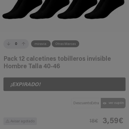
0
miravia
Otras Marcas
Pack 12 calcetines tobilleros invisible
Hombre Talla 40-46
¡EXPIRADO!
DescuentoExtra
ver cupón
3,59€
18€
Avisar agotado