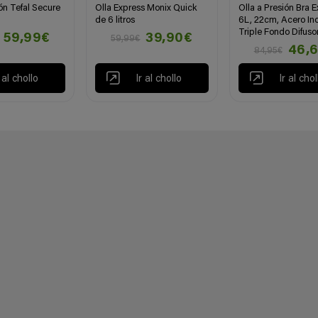
ión Tefal Secure
Olla Express Monix Quick
Olla a Presión Bra E
de 6 litros
6L, 22cm, Acero Ino
Triple Fondo Difuso
59,99€
39,90€
59,99€
46,
84,95€
r al chollo
Ir al chollo
Ir al chol