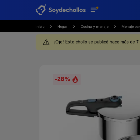
Inicio
Hogar
Cocina y menaje
Menaje par
¡Ojo! Este chollo se publicó hace más de 7
-28%