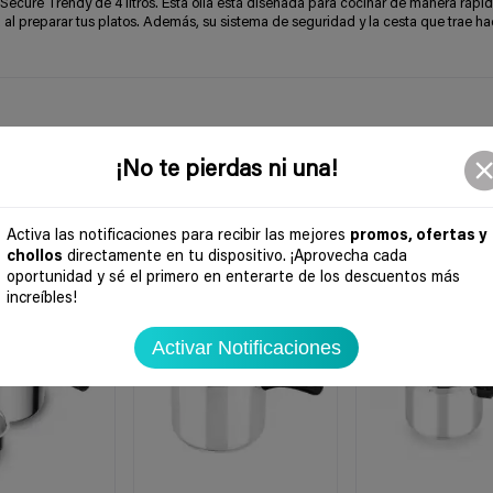
Secure Trendy de 4 litros. Esta olla está diseñada para cocinar de manera rápid
ía al preparar tus platos. Además, su sistema de seguridad y la cesta que trae h
¡No te pierdas ni una!
Activa las notificaciones para recibir las mejores
promos, ofertas y
chollos
directamente en tu dispositivo. ¡Aprovecha cada
oportunidad y sé el primero en enterarte de los descuentos más
-33%
-45%
increíbles!
Activar Notificaciones