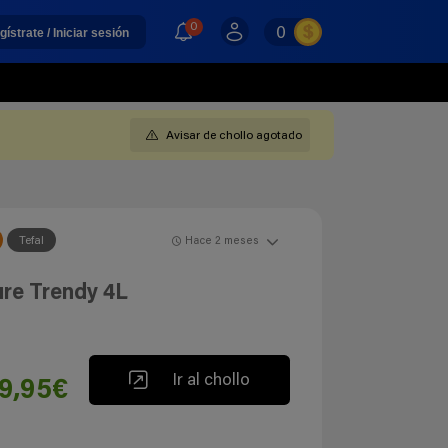
0
0
gístrate / Iniciar sesión
Avisar de chollo agotado
Tefal
Hace 2 meses
ure Trendy 4L
Ir al chollo
9,95€