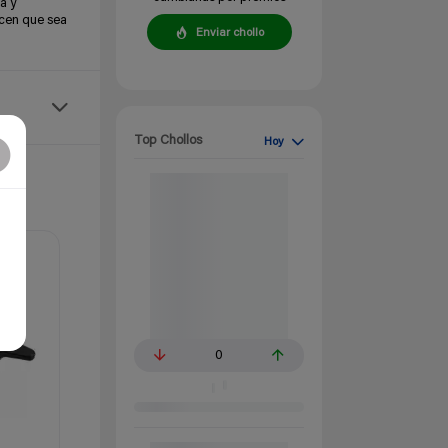
a y
acen que sea
Enviar chollo
Top Chollos
Hoy
0