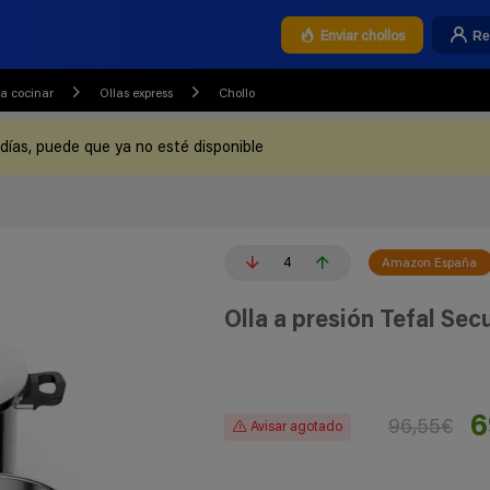
Re
Enviar chollos
a cocinar
Ollas express
Chollo
 días, puede que ya no esté disponible
4
Amazon España
Olla a presión Tefal Sec
6
96,55€
Avisar agotado