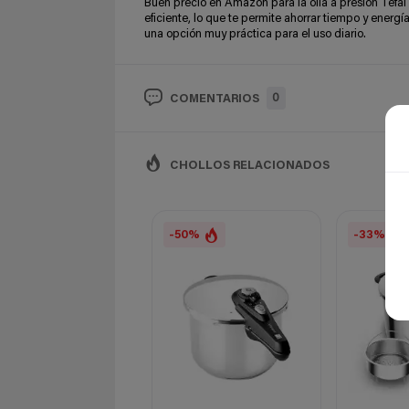
Buen precio en Amazon para la olla a presión Tefal 
eficiente, lo que te permite ahorrar tiempo y energ
una opción muy práctica para el uso diario.
0
COMENTARIOS
CHOLLOS RELACIONADOS
-50%
-33%