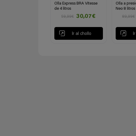
Olla Express BRA Vitesse
Olla a pres
de 4 litros
Neo 8 litros
30,07€
59,99€
89,99€
Ir al chollo
I