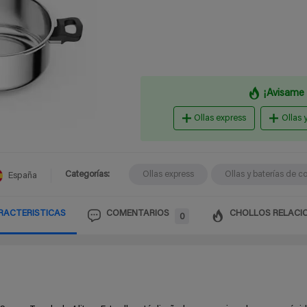
¡Avisame 
Ollas express
Ollas 
Categorías:
Ollas express
Ollas y baterías de c
España
RACTERISTICAS
COMENTARIOS
CHOLLOS RELACI
0