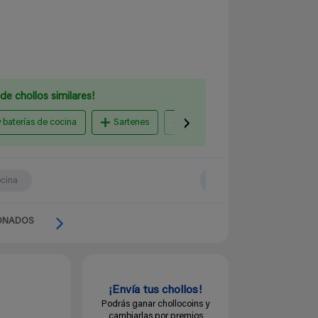
de chollos similares!
y baterías de cocina
Sartenes
Cocina al vapor
olla pre
ocina
ONADOS
¡Envía tus chollos!
Podrás ganar chollocoins y
cambiarlas por premios