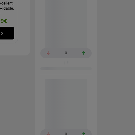
xcellent,
xidable,
r
69€
lo
0
0