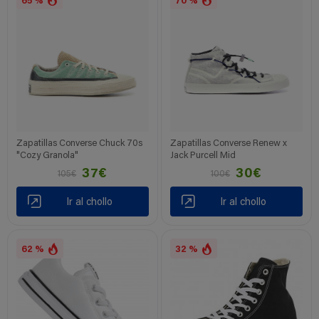
65 %
70 %
Zapatillas Converse Chuck 70s
Zapatillas Converse Renew x
"Cozy Granola"
Jack Purcell Mid
37€
30€
105€
100€
Ir al chollo
Ir al chollo
62 %
32 %