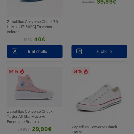
39,99€
79,99€
Zapatillas Converse Chuck 70
Hi Multi 171662C| En varios
colores
40€
105€
Ir al chollo
Ir al chollo
54 %
51 %
Zapatillas Converse Chuck
Taylor All Star Move Hi
Friendship Bracelet
Zapatillas Converse Chuck
29,99€
64,99€
Taylor