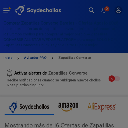
0
Comprar Zapatillas Converse Baratas - Ofertas Agosto 2026
Las mejores ofertas de zapatillas converse online, aquí encontrarás
los últimos chollos para comprar al mejor precio ➡️ Zapatillas
CONVERSE ALL STAR WEDGE PLATFORM para mujer SOLO HOY!
Zapatillas Converse Chuck Taylor All Star Hi para mujer
Inicio
Avisador PRO
Zapatillas Converse
Activar alertas de
Zapatillas Converse
Recibe notificaciones cuando se publiquen nuevos chollos.
No te pierdas ninguno!
Mostrando más de 16 Ofertas de Zapatillas