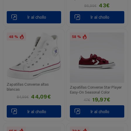
43€
86,99€
Ir al chollo
Ir al chollo
48 %
58 %
Zapatillas Converse altas
Zapatillas Converse Star Player
blancas
Easy-On Seasonal Color
44,09€
84,99€
19,97€
47€
Ir al chollo
Ir al chollo