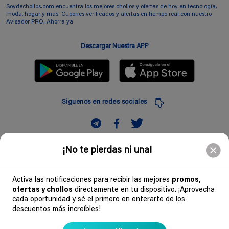
Soydechollos.com encuentra los mejores chollos y ofertas de hoy en tecnología,
moda, hogar y más. Cupones verificados y alertas en tiempo real con nuestro
Avisador PRO. Ahorra ya
Descargar Nuestra APP
Siguenos en redes sociales
Suscribir
¡No te pierdas ni una!
Introduciendo mi correo electronico acepto la politica de privacidad y doy mi
consentimiento a recibir comerciales a traves de mi e-mail
Activa las notificaciones para recibir las mejores
promos,
ofertas y chollos
directamente en tu dispositivo. ¡Aprovecha
Comunidad
cada oportunidad y sé el primero en enterarte de los
descuentos más increíbles!
Legal