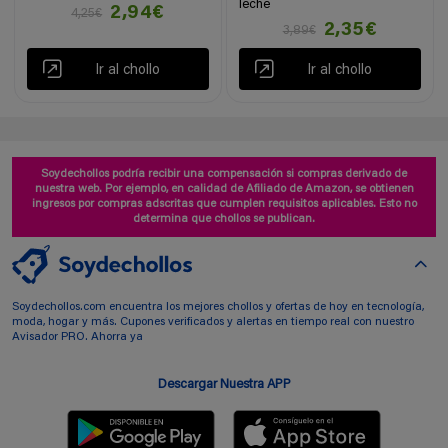
leche
2,94€
4,25€
2,35€
3,89€
Ir al chollo
Ir al chollo
Soydechollos podría recibir una compensación si compras derivado de
nuestra web. Por ejemplo, en calidad de Afiliado de Amazon, se obtienen
ingresos por compras adscritas que cumplen requisitos aplicables. Esto no
determina que chollos se publican.
Soydechollos.com encuentra los mejores chollos y ofertas de hoy en tecnología,
moda, hogar y más. Cupones verificados y alertas en tiempo real con nuestro
Avisador PRO. Ahorra ya
Descargar Nuestra APP