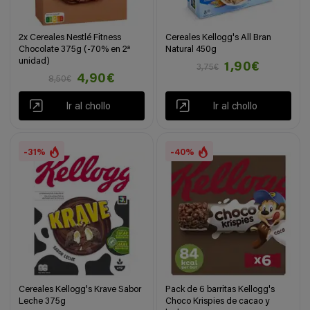
2x Cereales Nestlé Fitness
Cereales Kellogg's All Bran
Chocolate 375g (-70% en 2ª
Natural 450g
unidad)
1,90€
3,75€
4,90€
8,50€
Ir al chollo
Ir al chollo
-31%
-40%
Cereales Kellogg's Krave Sabor
Pack de 6 barritas Kellogg's
Leche 375g
Choco Krispies de cacao y