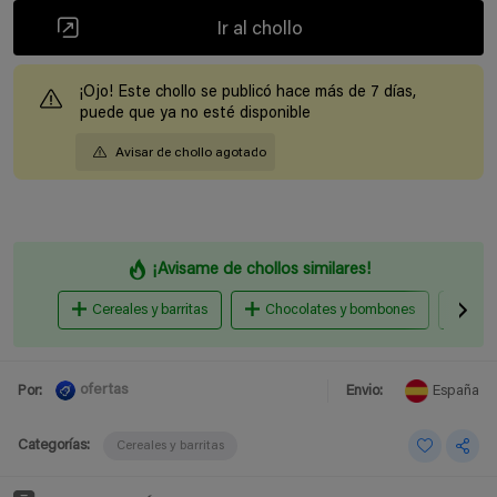
Ir al chollo
¡Ojo! Este chollo se publicó hace más de 7 días,
puede que ya no esté disponible
Avisar de chollo agotado
¡Avisame de chollos similares!
Cereales y barritas
Chocolates y bombones
Car
ofertas
Por:
Envio:
España
Categorías:
Cereales y barritas