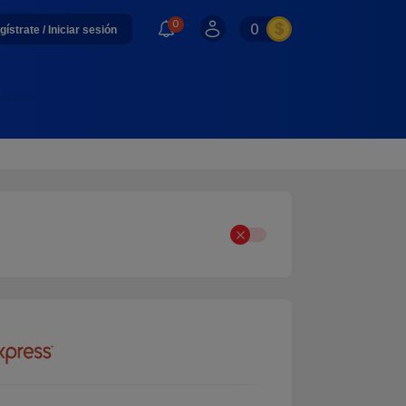
0
0
gístrate / Iniciar sesión
e Beach