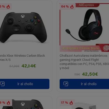
5 %
64 %
ndo Xbox Wireless Carbon Black
Chollazo! Auriculares inalámbricos
ries X/S
gaming HyperX Cloud Flight
compatibles con PC, PS4, PS5, XB
42,14€
64,99€
y móvil
42,50€
119€
Ir al chollo
Ir al chollo
9 %
17 %