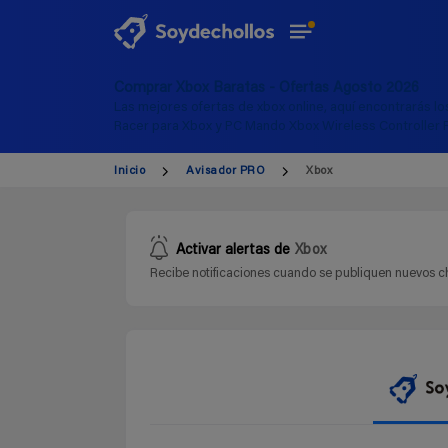
Comprar Xbox Baratas - Ofertas Agosto 2026
Las mejores ofertas de xbox online, aquí encontrarás lo
Racer para Xbox y PC Mando Xbox Wireless Controller
Inicio
Avisador PRO
Xbox
Activar alertas de
Xbox
Recibe notificaciones cuando se publiquen nuevos ch