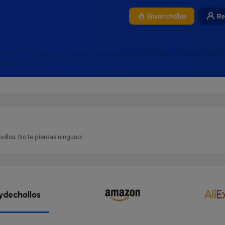
Re
Enviar chollos
s últimos chollos para comprar al mejor precio ➡️ Volante inalámbrico Turtl
 Robot White
ollos. No te pierdas ninguno!