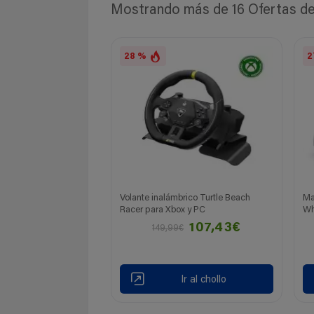
Mostrando más de 16 Ofertas de 
28 %
2
Volante inalámbrico Turtle Beach
Ma
Racer para Xbox y PC
Wh
107,43€
149,99€
Ir al chollo