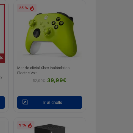
25 %
Mando oficial Xbox inalámbrico
Electric Volt
OX
39,99€
52,99€
Ir al chollo
9 %