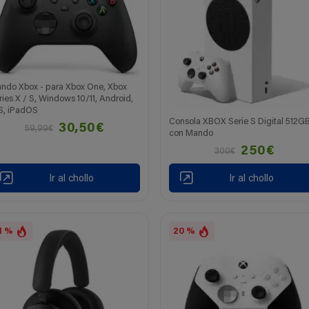
ndo Xbox - para Xbox One, Xbox
ries X / S, Windows 10/11, Android,
S, iPadOS
Consola XBOX Serie S Digital 512G
30,50€
59,99€
con Mando
250€
300€
Ir al chollo
Ir al chollo
1 %
20 %