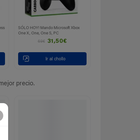
ess
SÓLO HOY! Mando Microsoft Xbox
One X, One, One S, PC
31,50€
69€
Ir al chollo
ejor precio.