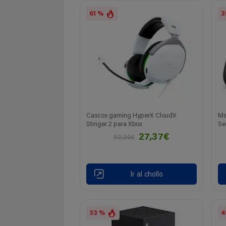
61 %
3
Cascos gaming HyperX CloudX
Ma
Stinger 2 para Xbox
Se
27,37€
69,99€
Ir al chollo
33 %
4