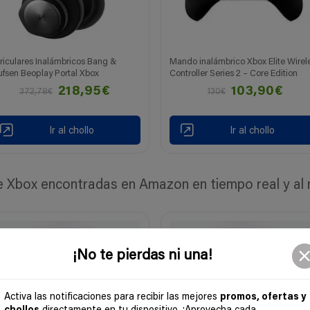
riculares Inalámbricos Bang &
Mando inalámbrico Xbox Elite Wirel
ufsen Beoplay Portal Xbox
Controller Series 2 – Core Edition
218,95€
103,90€
372,78€
130€
Ir al chollo
Ir al chollo
Xbox encontradas en Amazon en tiempo real y al m
¡No te pierdas ni una!
Activa las notificaciones para recibir las mejores
promos, ofertas y