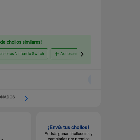
de chollos similares!
esorios Nintendo Switch
Accesorios PlayStation
Volantes Pla
ONADOS
¡Envía tus chollos!
Podrás ganar chollocoins y
cambiarlas por premios