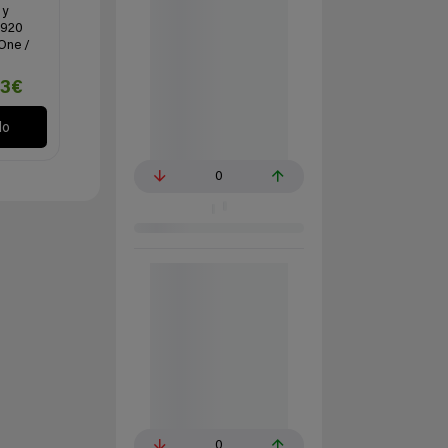
 y
G920
 One /
63€
lo
0
0