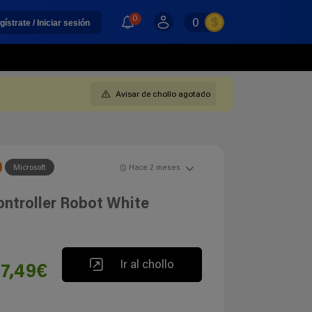
0
0
gístrate / Iniciar sesión
Avisar de chollo agotado
Microsoft
Hace 2 meses
ntroller Robot White
Ir al chollo
7,49€