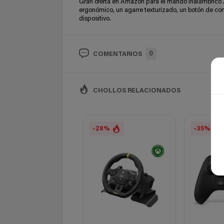
Gran oferta en Amazon para el mando inalámbrico X
ergonómico, un agarre texturizado, un botón de com
dispositivo.
0
COMENTARIOS
CHOLLOS RELACIONADOS
-28%
-35%