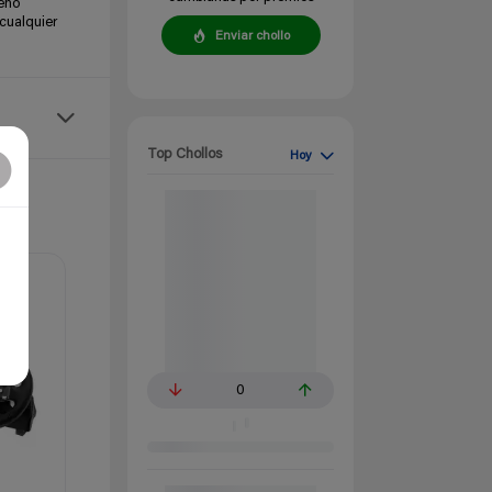
seño
 cualquier
Enviar chollo
Top Chollos
Hoy
0