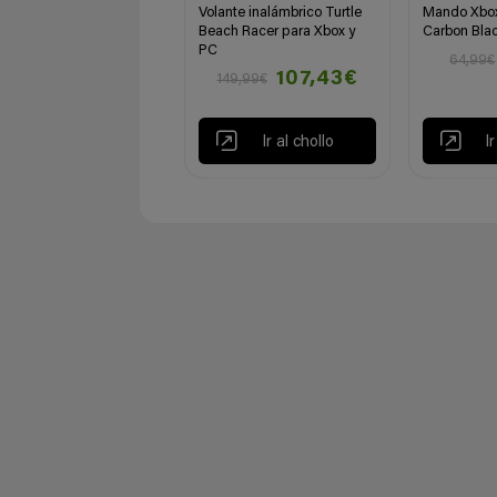
Volante inalámbrico Turtle
Mando Xbox
Beach Racer para Xbox y
Carbon Blac
PC
64,99€
107,43€
149,99€
Ir al chollo
I