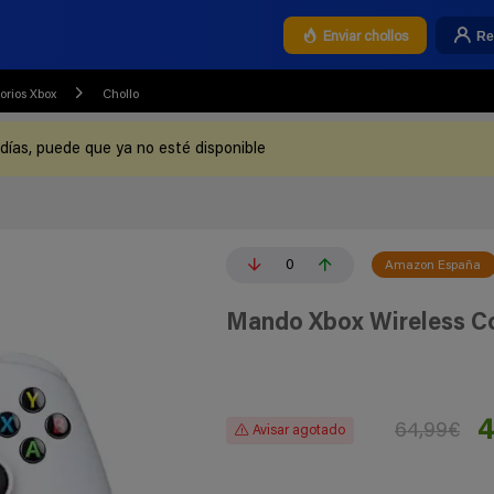
Re
Enviar chollos
orios Xbox
Chollo
 días, puede que ya no esté disponible
0
Amazon España
Mando Xbox Wireless Co
4
64,99€
Avisar agotado