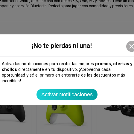
box Robot White, que funciona con Series X|S, One, PC y móviles. Tiene un di
partir y conexión Bluetooth. Perfecto para jugar con comodidad y precisión en
¡No te pierdas ni una!
Activa las notificaciones para recibir las mejores
promos, ofertas y
chollos
directamente en tu dispositivo. ¡Aprovecha cada
oportunidad y sé el primero en enterarte de los descuentos más
-25%
-29%
increíbles!
Activar Notificaciones