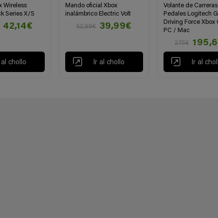
 Wireless
Mando oficial Xbox
Volante de Carreras
k Series X/S
inalámbrico Electric Volt
Pedales Logitech 
Driving Force Xbox
42,14€
39,99€
52,99€
PC / Mac
195,
275€
r al chollo
Ir al chollo
Ir al chol