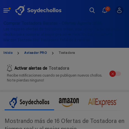
0
Comprar Tostadora Baratas - Ofertas Agosto 2026
Las mejores ofertas de tostadora online, aquí encontrarás los últimos
chollos para comprar al mejor precio ➡️ Pack 12x CervezasTuria
Märzen Tostada 33cl Tostadora Tefal de 2 ranuras
Inicio
Avisador PRO
Tostadora
Activar alertas de
Tostadora
Recibe notificaciones cuando se publiquen nuevos chollos.
No te pierdas ninguno!
Mostrando más de 16 Ofertas de Tostadora en