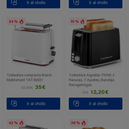
Ir al chollo
Ir al chollo
34 %
51 %
Tostadora compacta Bosch
Tostadora Aigostar 750W, 2
MyMoment TAT3M121
Ranuras, 7 Ajustes, Bandeja
Recogemigas
35€
52,99€
12,20€
25€
Ir al chollo
Ir al chollo
42 %
36 %