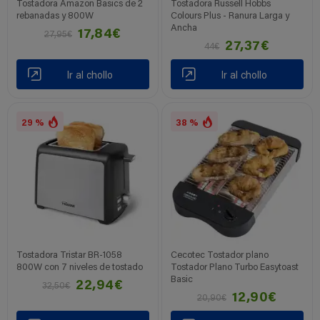
Tostadora Amazon Basics de 2
Tostadora Russell Hobbs
rebanadas y 800W
Colours Plus - Ranura Larga y
Ancha
17,84€
27,95€
27,37€
44€
Ir al chollo
Ir al chollo
29 %
38 %
Tostadora Tristar BR-1058
Cecotec Tostador plano
800W con 7 niveles de tostado
Tostador Plano Turbo Easytoast
Basic
22,94€
32,50€
12,90€
20,90€