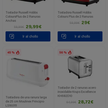
Tostador Russell Hobbs
Tostadora Russell Hobbs
ColoursPlus de 2 Ranuras
Colours Plus de 2 Ranuras
Anchas
29€
59,99€
29,99€
59,99€
Ir al chollo
Ir al chollo
45 %
56 %
Tostador de 2 ranuras acero
inoxidable Krups Excellence
KH682D10
Tostadora de una ranura larga
de 25 cm Moulinex Principio
28,72€
64,99€
LS160111