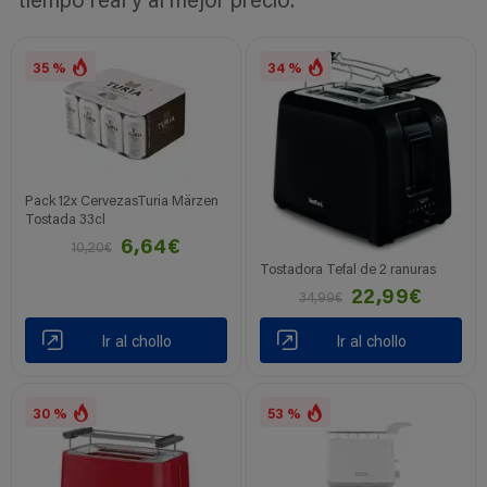
tiempo real y al mejor precio.
35 %
34 %
Pack 12x CervezasTuria Märzen
Tostada 33cl
6,64€
10,20€
Tostadora Tefal de 2 ranuras
22,99€
34,99€
Ir al chollo
Ir al chollo
30 %
53 %