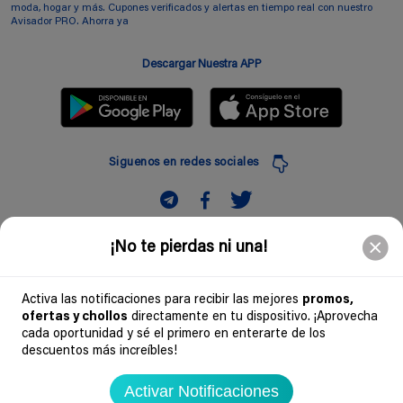
moda, hogar y más. Cupones verificados y alertas en tiempo real con nuestro
Avisador PRO. Ahorra ya
Descargar Nuestra APP
Siguenos en redes sociales
Suscribir
¡No te pierdas ni una!
Introduciendo mi correo electronico acepto la politica de privacidad y doy mi
consentimiento a recibir comerciales a traves de mi e-mail
Activa las notificaciones para recibir las mejores
promos,
ofertas y chollos
directamente en tu dispositivo. ¡Aprovecha
Comunidad
cada oportunidad y sé el primero en enterarte de los
descuentos más increíbles!
Legal
Activar Notificaciones
Soydechollos 2026 - Todos los derechos reservados