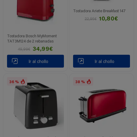
Tostadora Ariete Breakfast 147
10,80€
22,95€
Tostadora Bosch MyMoment
TAT3M124 de 2 rebanadas
34,99€
49,99€
Ir al chollo
Ir al chollo
36 %
38 %