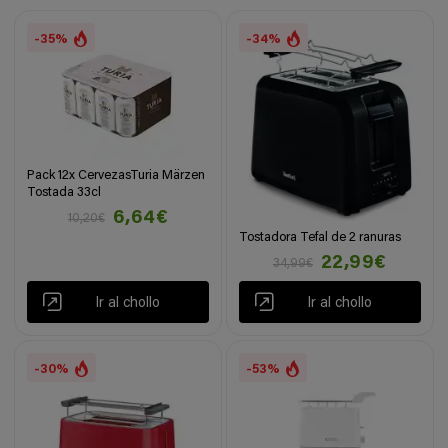
-35%
-34%
Pack 12x CervezasTuria Märzen
Tostada 33cl
6,64€
10,20€
Tostadora Tefal de 2 ranuras
22,99€
34,99€
Ir al chollo
Ir al chollo
-30%
-53%