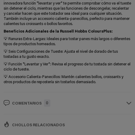
innovadora función "levantar y ver" te permite comprobar cómo va el tueste
sin detener el ciclo, mientras que las funciones de descongelar, recalentar
y cancelar hacen que este tostador sea ideal para cualquier situación.
También incluye un accesorio calienta-panecillos, perfecto para mantener
calientes tus croissants o bollos favoritos.
Beneficios Adicionales de la Russell Hobbs ColoursPlus:
💡 Ranuras Extra-Largas: Ideales para tostar panes más largos o diferentes
tipos de productos horneados.
💡 Seis Configuraciones de Tueste: Ajusta el nivel de dorado de tus
tostadas a tu gusto exacto.
💡 Función "Levantar y Ver": Revisa el progreso de tu tostada sin detener el
ciclo de tueste.
💡 Accesorio Calienta-Panecillos: Mantén calientes bollos, croissants y
otros productos de repostería sin tostarlos demasiado.
0
COMENTARIOS
CHOLLOS RELACIONADOS