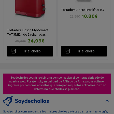
Tostadora Ariete Breakfast 147
10,80€
22,95€
Tostadora Bosch MyMoment
TAT3M124 de 2 rebanadas
34,99€
49,99€
Ir al chollo
Ir al chollo
Soydechollos podría recibir una compensación si compras derivado de
nuestra web. Por ejemplo, en calidad de Afiliado de Amazon, se obtienen
ingresos por compras adscritas que cumplen requisitos aplicables. Esto no
determina que chollos se publican.
Soydechollos.com encuentra los mejores chollos y ofertas de hoy en tecnología,