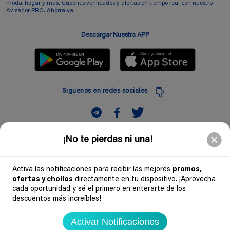
moda, hogar y más. Cupones verificados y alertas en tiempo real con nuestro
Avisador PRO. Ahorra ya
Descargar Nuestra APP
Siguenos en redes sociales
Suscribir
¡No te pierdas ni una!
Introduciendo mi correo electronico acepto la politica de privacidad y doy mi
consentimiento a recibir comerciales a traves de mi e-mail
Activa las notificaciones para recibir las mejores
promos,
ofertas y chollos
directamente en tu dispositivo. ¡Aprovecha
Comunidad
cada oportunidad y sé el primero en enterarte de los
descuentos más increíbles!
Legal
Activar Notificaciones
Soydechollos 2026 - Todos los derechos reservados