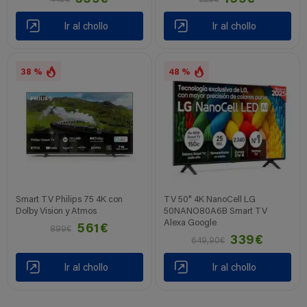
Ir al chollo
Ir al chollo
38 %
48 %
Smart TV Philips 75 4K con
TV 50" 4K NanoCell LG
Dolby Vision y Atmos
50NANO80A6B Smart TV
Alexa Google
561€
899€
339€
649,90€
Ir al chollo
Ir al chollo