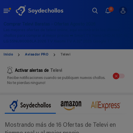
0
Comprar Televi Baratas - Ofertas Agosto 2026
Las mejores ofertas de televi online, aquí encontrarás los últimos
chollos para comprar al mejor precio ➡️ Smart TV Nano UHD AI 55" 4K
LG 55NU800B6LA 2026 TV Xiaomi TV A 32" 2025 Google TV
Inicio
Avisador PRO
Televi
Activar alertas de
Televi
Recibe notificaciones cuando se publiquen nuevos chollos.
No te pierdas ninguno!
Mostrando más de 16 Ofertas de Televi en