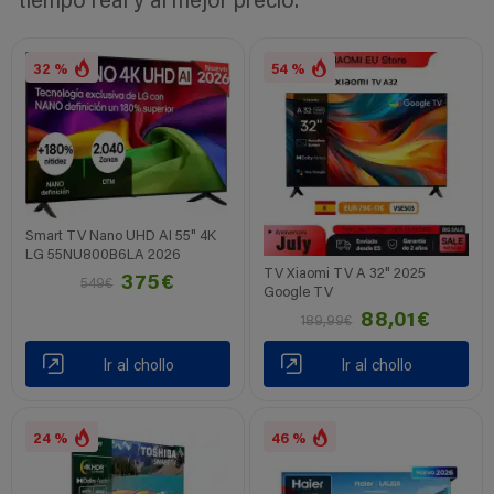
tiempo real y al mejor precio.
32 %
54 %
Smart TV Nano UHD AI 55" 4K
LG 55NU800B6LA 2026
TV Xiaomi TV A 32" 2025
375€
549€
Google TV
88,01€
189,99€
Ir al chollo
Ir al chollo
24 %
46 %