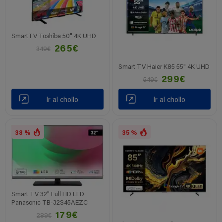
SmartTV Toshiba 50" 4K UHD
265€
349€
Smart TV Haier K85 55" 4K UHD
299€
549€
Ir al chollo
Ir al chollo
38 %
35 %
Smart TV 32" Full HD LED
Panasonic TB-32S45AEZC
179€
289€