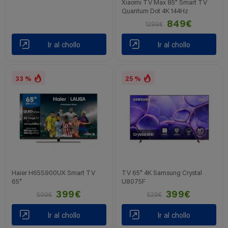
Xiaomi TV Max 85" Smart TV
Quantum Dot 4K 144Hz
849€
1299€
Ir al chollo
Ir al chollo
33 %
25 %
Haier H65S900UX Smart TV
TV 65" 4K Samsung Crystal
65"
U8075F
399€
399€
599€
529€
Ir al chollo
Ir al chollo