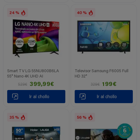
24 %
40 %
Smart TV LG 55NU800B6LA
Televisor Samsung F6005 Full
55" Nano 4K UHD AI
HD 32"
399,99€
199€
529€
329€
Ir al chollo
Ir al chollo
35 %
56 %