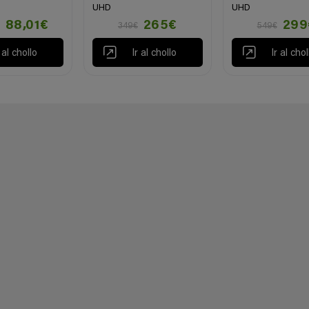
UHD
UHD
88,01€
265€
299
349€
549€
r al chollo
Ir al chollo
Ir al chol