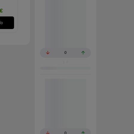
€
lo
0
0