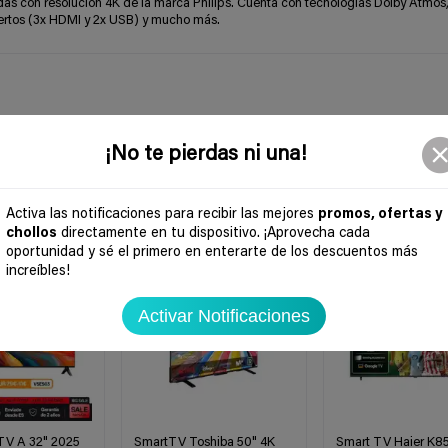
das con resolución 4K de la marca Philips. Cuenta con tecnologías Dolby Atmos
ertos (3x HDMI y 2x USB) y mucho más.
¡No te pierdas ni una!
Activa las notificaciones para recibir las mejores
promos, ofertas y
chollos
directamente en tu dispositivo. ¡Aprovecha cada
-24%
-46%
oportunidad y sé el primero en enterarte de los descuentos más
increíbles!
Activar Notificaciones
TV A 32" 2025
SmartTV Toshiba 50" 4K
Smart TV Haier K85