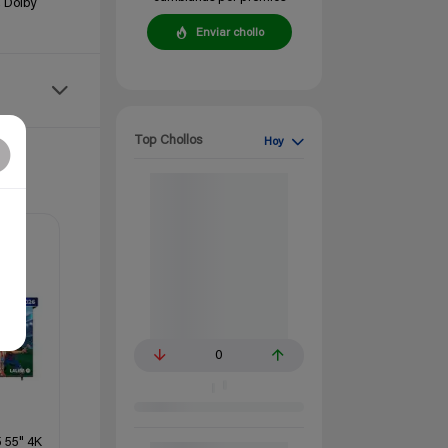
, Dolby
Enviar chollo
Top Chollos
Hoy
0
 55" 4K