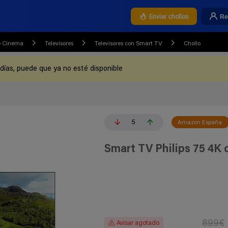
Re
Enviar chollos
e Cinema
Televisores
Televisores con Smart TV
Chollo
 días, puede que ya no esté disponible
5
Amazon España
Smart TV Philips 75 4K 
899€
Avisar agotado