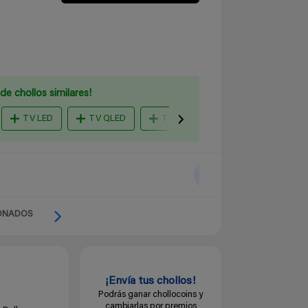
de chollos similares!
TV LED
TV QLED
TV OLED
smart tv 4k
ONADOS
¡Envía tus chollos!
Podrás ganar chollocoins y
cambiarlas por premios