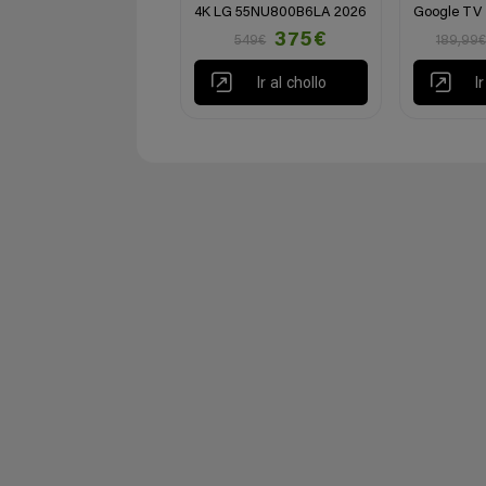
4K LG 55NU800B6LA 2026
Google TV
375€
549€
189,99€
Ir al chollo
I