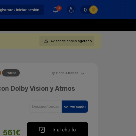
0
0
gístrate / Iniciar sesión
Avisar de chollo agotado
Philips
Hace 4 meses
con Dolby Vision y Atmos
DescuentoExtra
ver cupón
Ir al chollo
561€