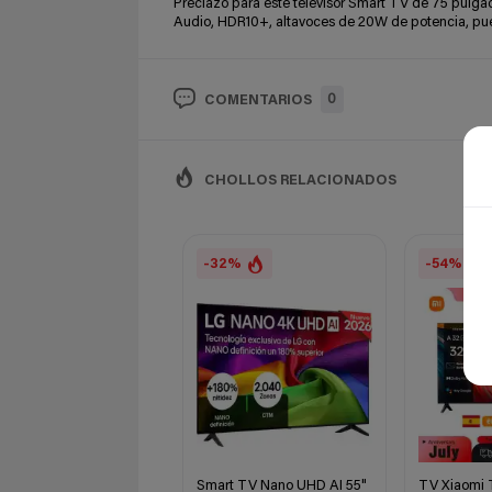
Preciazo para este televisor Smart TV de 75 pulga
Audio, HDR10+, altavoces de 20W de potencia, pu
0
COMENTARIOS
CHOLLOS RELACIONADOS
-32%
-54%
Smart TV Nano UHD AI 55"
TV Xiaomi 