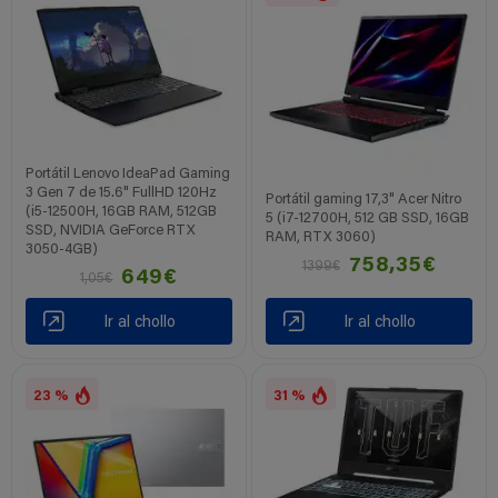
Portátil Lenovo IdeaPad Gaming
3 Gen 7 de 15.6" FullHD 120Hz
Portátil gaming 17,3" Acer Nitro
(i5-12500H, 16GB RAM, 512GB
5 (i7-12700H, 512 GB SSD, 16GB
SSD, NVIDIA GeForce RTX
RAM, RTX 3060)
3050-4GB)
758,35€
1399€
649€
1,05€
Ir al chollo
Ir al chollo
23 %
31 %