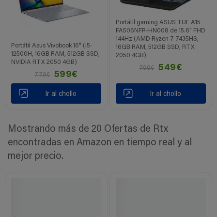
Portátil gaming ASUS TUF A15
FA506NFR-HN008 de 15.6" FHD
144Hz (AMD Ryzen 7 7435HS,
Portátil Asus Vivobook 16" (i5-
16GB RAM, 512GB SSD, RTX
12500H, 16GB RAM, 512GB SSD,
2050 4GB)
NVIDIA RTX 2050 4GB)
549€
799€
599€
779€
Ir al chollo
Ir al chollo
Mostrando más de 20 Ofertas de Rtx
encontradas en Amazon en tiempo real y al
mejor precio.