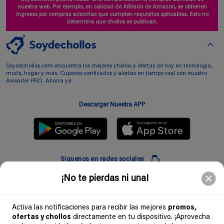
nuestra web. Por ejemplo, en calidad de Afiliado de Amazon, se obtienen
ingresos por compras adscritas que cumplen requisitos aplicables. Esto no
determina que chollos se publican.
Soydechollos.com encuentra los mejores chollos y ofertas de hoy en tecnología,
moda, hogar y más. Cupones verificados y alertas en tiempo real con nuestro
Avisador PRO. Ahorra ya
Descargar Nuestra APP
Siguenos en redes sociales
¡No te pierdas ni una!
Suscribir
Activa las notificaciones para recibir las mejores
promos,
ofertas y chollos
directamente en tu dispositivo. ¡Aprovecha
Introduciendo mi correo electronico acepto la politica de privacidad y doy mi