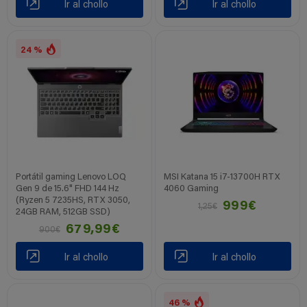
Ir al chollo
Ir al chollo
24 %
Portátil gaming Lenovo LOQ
MSI Katana 15 i7-13700H RTX
Gen 9 de 15.6" FHD 144 Hz
4060 Gaming
(Ryzen 5 7235HS, RTX 3050,
999€
1,25€
24GB RAM, 512GB SSD)
679,99€
900€
Ir al chollo
Ir al chollo
46 %