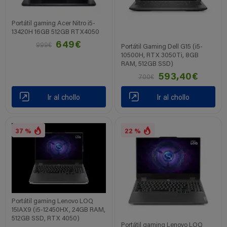
Portátil gaming Acer Nitro i5-
13420H 16GB 512GB RTX4050
649€
999€
Portátil Gaming Dell G15 (i5-
10500H, RTX 3050Ti, 8GB
RAM, 512GB SSD)
593,40€
700€
Ir al chollo
Ir al chollo
37 %
22 %
Portátil gaming Lenovo LOQ
15IAX9 (i5-12450HX, 24GB RAM,
512GB SSD, RTX 4050)
Portátil gaming Lenovo LOQ