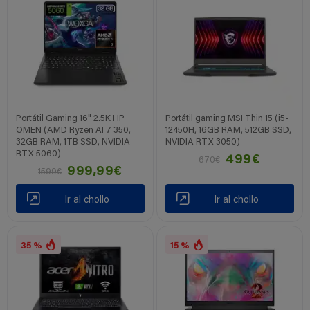
Portátil Gaming 16" 2.5K HP
Portátil gaming MSI Thin 15 (i5-
OMEN (AMD Ryzen AI 7 350,
12450H, 16GB RAM, 512GB SSD,
32GB RAM, 1TB SSD, NVIDIA
NVIDIA RTX 3050)
RTX 5060)
499€
670€
999,99€
1599€
Ir al chollo
Ir al chollo
35 %
15 %