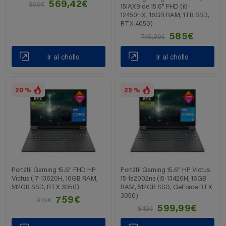
569,42€
899€
15IAX9 de 15.6" FHD (i5-
12450HX, 16GB RAM, 1TB SSD,
RTX 4050)
585€
749,99€
Ir al chollo
Ir al chollo
20 %
29 %
Portátil Gaming 15.6" FHD HP
Portátil Gaming 15.6" HP Victus
Victus (i7-13620H, 16GB RAM,
15-fa2002ns (i5-13420H, 16GB
512GB SSD, RTX 3050)
RAM, 512GB SSD, GeForce RTX
3050)
759€
949€
599,99€
849€