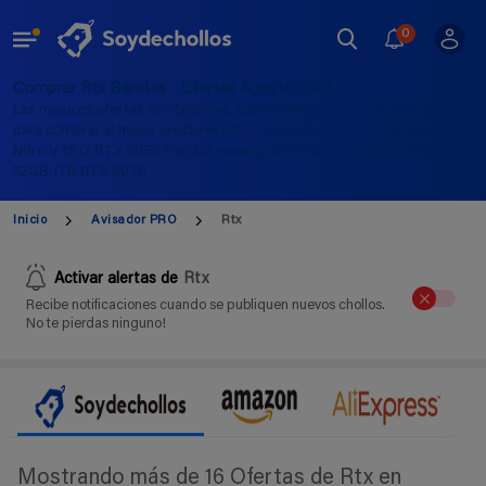
0
Comprar Rtx Baratas - Ofertas Agosto 2026
Las mejores ofertas de rtx online, aquí encontrarás los últimos chollos
para comprar al mejor precio ➡️ SOLO HOY! Portátil Gaming Acer
Nitro V 15 i7 RTX 5050 Portátil gaming 16" HP Omen Max Intel Ultra 7
32GB 1TB RTX 5070
Inicio
Avisador PRO
Rtx
Activar alertas de
Rtx
Recibe notificaciones cuando se publiquen nuevos chollos.
No te pierdas ninguno!
Mostrando más de 16 Ofertas de Rtx en