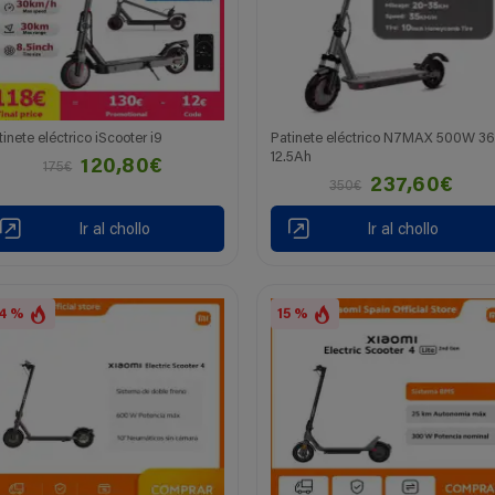
tinete eléctrico iScooter i9
Patinete eléctrico N7MAX 500W 3
12.5Ah
120,80€
175€
237,60€
350€
Ir al chollo
Ir al chollo
4 %
15 %