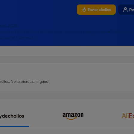
Re
Enviar chollos
osto 2026
ncontrarás los últimos chollos para comprar al mejor precio ➡️ Patinete elé
i Scooter 5 Series ES
ollos. No te pierdas ninguno!