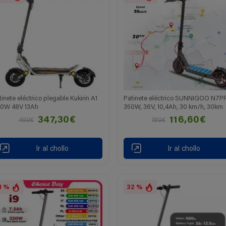
tinete eléctrico plegable Kukirin A1
Patinete eléctrico SUNNIGOO N7P
0W 48V 13Ah
350W, 36V, 10,4Ah, 30 km/h, 30km
347,30€
116,60€
499€
189€
Ir al chollo
Ir al chollo
1 %
32 %