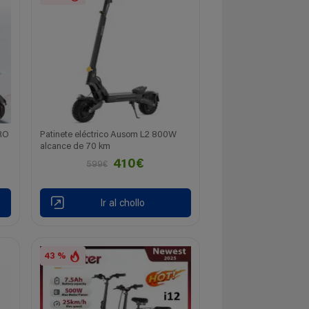
RO
Patinete eléctrico Ausom L2 800W
alcance de 70 km
410€
599€
Ir al chollo
43 %