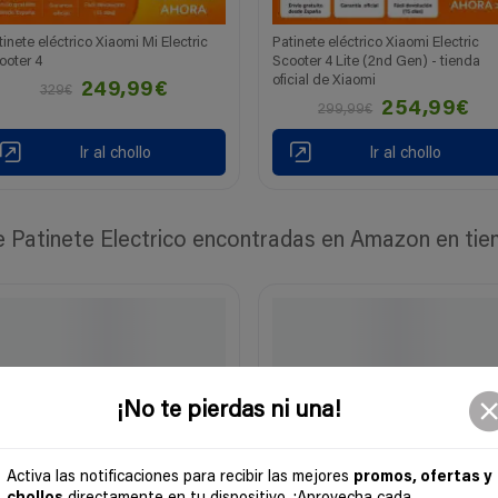
tinete eléctrico Xiaomi Mi Electric
Patinete eléctrico Xiaomi Electric
ooter 4
Scooter 4 Lite (2nd Gen) - tienda
oficial de Xiaomi
249,99€
329€
254,99€
299,99€
Ir al chollo
Ir al chollo
Patinete Electrico encontradas en Amazon en tiemp
¡No te pierdas ni una!
Activa las notificaciones para recibir las mejores
promos, ofertas y