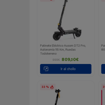
Patinete Eléctrico Ausom DT2 Pro,
Pa
Autonomía 115 Km, Ruedas
80
Todoterreno
809,10€
999€
Ir al chollo
33 %
3