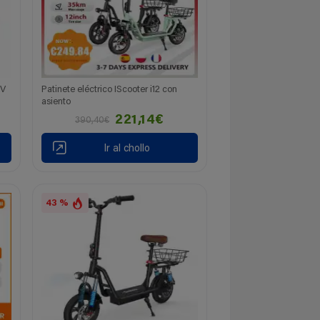
6V
Patinete eléctrico IScooter i12 con
asiento
221,14€
390,40€
Ir al chollo
43 %