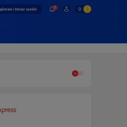
0
0
gístrate / Iniciar sesión
ctrico