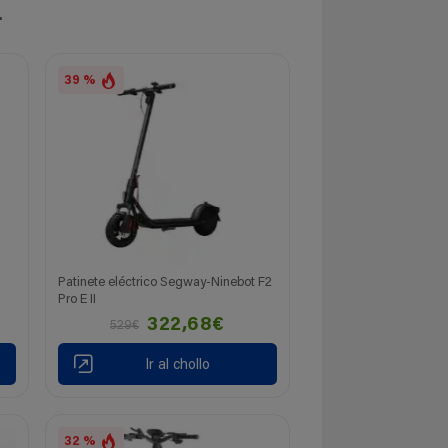
.
39 %
Patinete eléctrico Segway-Ninebot F2
Pro E II
322,68€
529€
Ir al chollo
32 %