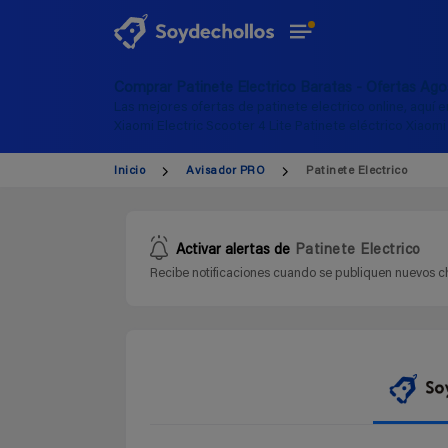
Comprar Patinete Electrico Baratas - Ofertas Ag
Las mejores ofertas de patinete electrico online, aquí e
Xiaomi Electric Scooter 4 Lite Patinete eléctrico Xiaom
Inicio
Avisador PRO
Patinete Electrico
Activar alertas de
Patinete Electrico
Recibe notificaciones cuando se publiquen nuevos ch