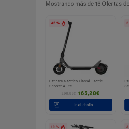
Mostrando más de 16 Ofertas de P
45 %
2
Patinete eléctrico Xiaomi Electric
Pa
Scooter 4 Lite
Se
165,28€
299,99€
Ir al chollo
19 %
3