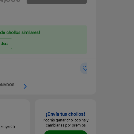
de chollos similares!
adora
ONADOS
¡Envía tus chollos!
Podrás ganar chollocoins y
cambiarlas por premios
ncluye 20