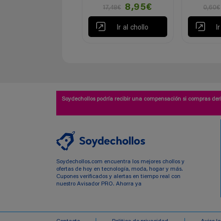
8,95€
17,48€
0,60€
Ir al chollo
I
Soydechollos podría recibir una compensación si compras deri
Soydechollos.com encuentra los mejores chollos y
ofertas de hoy en tecnología, moda, hogar y más.
Cupones verificados y alertas en tiempo real con
nuestro Avisador PRO. Ahorra ya