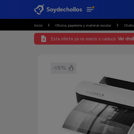
Inicio
Oficina, papelería y material escolar
Chollo
Esta oferta ya no existe o caducó.
Ver chol
-15%