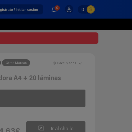
0
0
gístrate / Iniciar sesión
Otras Marcas
Hace 6 años
adora A4 + 20 láminas
Ir al chollo
4,63€