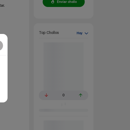
Enviar chollo
ar.
Top Chollos
Hoy
0