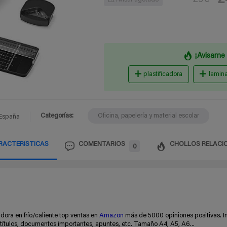
Avisar agotado
¡Avisame 
plastificadora
lamin
Categorías:
Oficina, papelería y material escolar
España
RACTERISTICAS
COMENTARIOS
CHOLLOS RELACI
0
adora en frío/caliente top ventas en
Amazon
más de 5000 opiniones positivas. I
us títulos, documentos importantes, apuntes, etc. Tamaño A4, A5, A6...