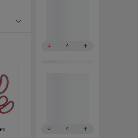
0
0
ero