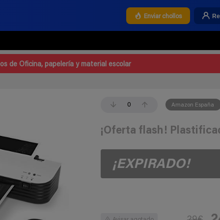
Re
Enviar chollos
los de Oficina, papelería y material escolar
0
Amazon España
¡Oferta flash! Plastific
¡EXPIRADO!
2
29€