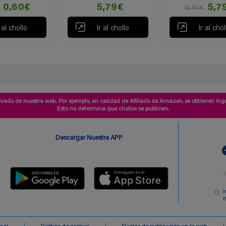
0,60€
5,79€
5,7
12,86€
r al chollo
Ir al chollo
Ir al chol
vado de nuestra web. Por ejemplo, en calidad de Afiliado de Amazon, se obtienen ingr
Esto no determina que chollos se publican.
Descargar Nuestra APP
I
m