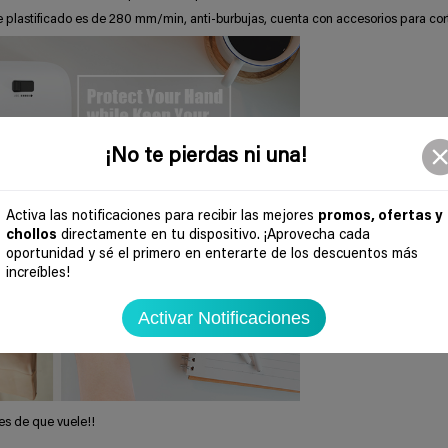
de plastificado es de 280 mm/min, anti-burbujas, cuenta con accesorios para cort
¡No te pierdas ni una!
Activa las notificaciones para recibir las mejores
promos, ofertas y
chollos
directamente en tu dispositivo. ¡Aprovecha cada
oportunidad y sé el primero en enterarte de los descuentos más
increíbles!
Activar Notificaciones
es de que vuele!!