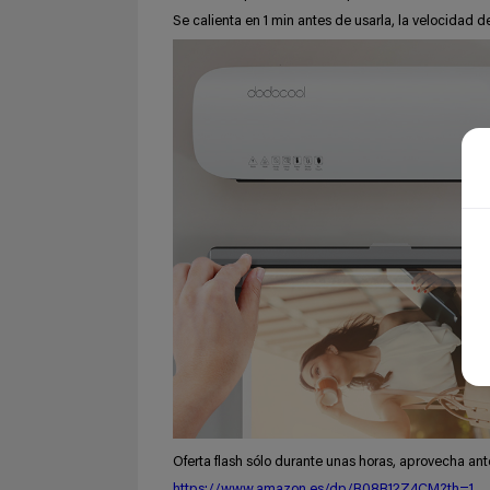
Se calienta en 1 min antes de usarla, la velocidad 
Oferta flash sólo durante unas horas, aprovecha ant
https://www.amazon.es/dp/B08B12Z4CM?th=1