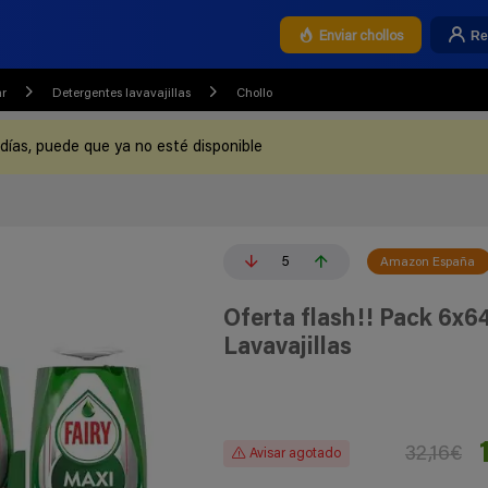
Re
Enviar chollos
ar
Detergentes lavavajillas
Chollo
 días, puede que ya no esté disponible
5
Amazon España
Oferta flash!! Pack 6x
Lavavajillas
32,16€
Avisar agotado