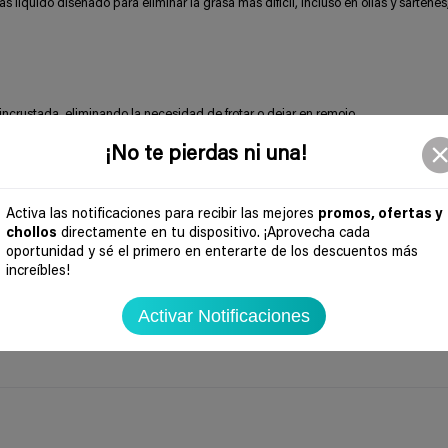
s líquido diseñado para eliminar la grasa más difícil, incluso en ollas y sartenes
incrustada, eliminando la necesidad de frotar o dejar en remojo.
osificación rápida y fácil.
¡No te pierdas ni una!
eando una experiencia de limpieza más agradable.
Activa las notificaciones para recibir las mejores
promos, ofertas y
s relucientes y un acabado impecable.
chollos
directamente en tu dispositivo. ¡Aprovecha cada
l para un uso prolongado y económico.
oportunidad y sé el primero en enterarte de los descuentos más
increíbles!
rápida, dejando tus utensilios como nuevos sin esfuerzo.
Activar Notificaciones