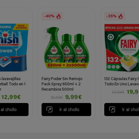
-40%
-35%
 lavavajillas
Fairy Poder Sin Remojo
132 Cápsulas Fairy 
rball Todo en 1
Pack Spray 650ml + 2
Todo En Uno Lavavaj
r
Recambios 500ml
19,
30,99€
12,99€
9,99€
16,69€
r al chollo
Ir al chollo
Ir al chol