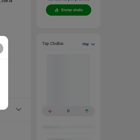
, con la
Enviar chollo
Top Chollos
Hoy
0