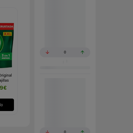
0
Original
illas
99€
lo
0