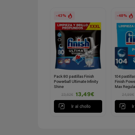
-43%
-48%
Pack 80 pastillas Finish
104 pastillas
Powerball Ultimate Infinity
Finish Powe
Shine
Max Regula
13,49€
23,62€
24,99€
Ir al chollo
I