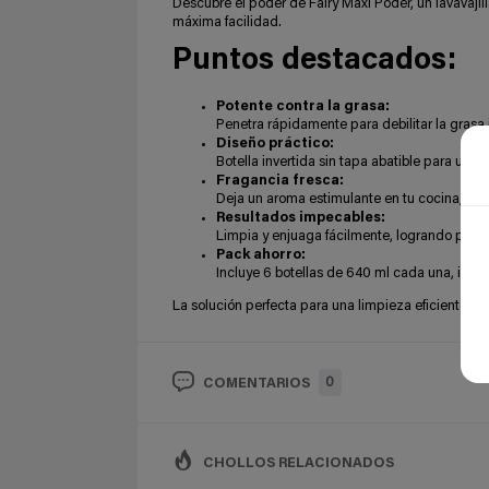
Descubre el poder de Fairy Maxi Poder, un lavavajilla
máxima facilidad.
Puntos destacados:
Potente contra la grasa:
Penetra rápidamente para debilitar la grasa 
Diseño práctico:
Botella invertida sin tapa abatible para una d
Fragancia fresca:
Deja un aroma estimulante en tu cocina, cr
Resultados impecables:
Limpia y enjuaga fácilmente, logrando plato
Pack ahorro:
Incluye 6 botellas de 640 ml cada una, idea
La solución perfecta para una limpieza eficiente y 
0
COMENTARIOS
CHOLLOS RELACIONADOS