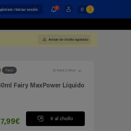
0
0
gístrate / Iniciar sesión
Avisar de chollo agotado
Fairy
Hace 2 años
640ml Fairy MaxPower Líquido
Ir al chollo
17,99€