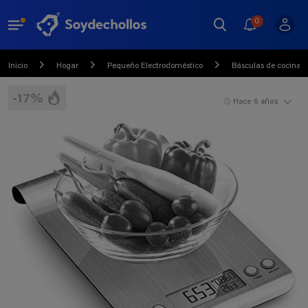
0
Inicio
Hogar
Pequeño Electrodoméstico
Básculas de cocina
-17%
Hace 6 años