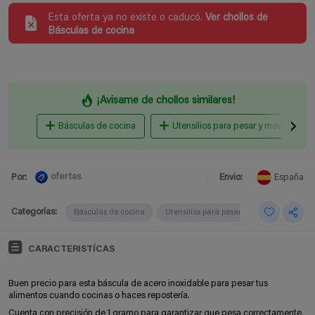
Esta oferta ya no existe o caducó.
Ver chollos de
Básculas de cocina
¡Avisame de chollos similares!
Básculas de cocina
Utensilios para pesar y medir
ofertas
Por:
Envio:
España
Categorías:
Básculas de cocina
Utensilios para pesar y medir
Utensi
CARACTERISTÍCAS
Buen precio para esta báscula de acero inoxidable para pesar tus
alimentos cuando cocinas o haces repostería.
Cuenta c
on precisión de 1 gramo para garantizar que pesa correctamente,