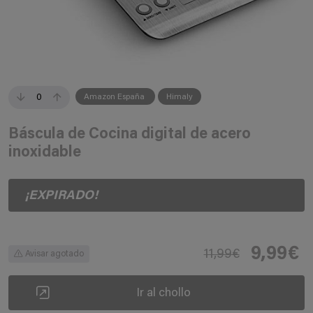
0
Amazon España
Himaly
Báscula de Cocina digital de acero
inoxidable
¡EXPIRADO!
9,99€
11,99€
Avisar agotado
Ir al chollo