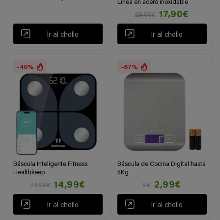
Linea en acero inoxidable
17,90€
28,90€
Ir al chollo
Ir al chollo
-40%
-67%
Báscula Inteligente Fitness
Báscula de Cocina Digital hasta
Healthkeep
5Kg
14,99€
2,99€
24,99€
9€
Ir al chollo
Ir al chollo