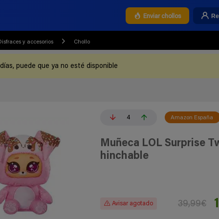
Re
Enviar chollos
Disfraces y accesorios
Chollo
 días, puede que ya no esté disponible
4
Amazon España
Muñeca LOL Surprise Tw
hinchable
39,99€
Avisar agotado