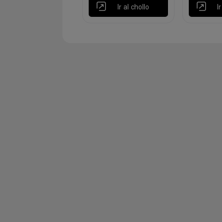
Ir al chollo
I