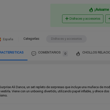
¡Avisame 
Disfraces y accesorios
Categorías:
Disfraces y accesorios
España
RACTERISTICAS
COMENTARIOS
CHOLLOS RELACI
0
urprise Ali Dance, un set repleto de sorpresas que incluye una muñeca de mod
 vestirla. Viene con un unboxing divertido, utilizando papel inflable, y ofrece d
nismo.