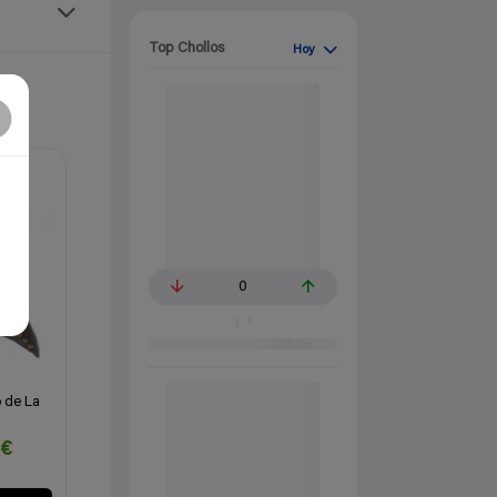
Top Chollos
Hoy
0
 de La
2€