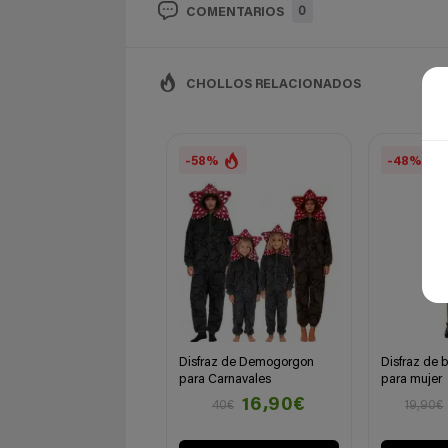
0
COMENTARIOS
CHOLLOS RELACIONADOS
-58%
-48%
Disfraz de Demogorgon
Disfraz de 
para Carnavales
para mujer
16,90€
40€
19,90€