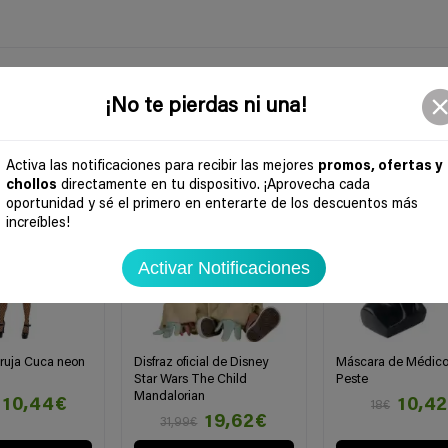
¡No te pierdas ni una!
-39%
-42%
Activa las notificaciones para recibir las mejores
promos, ofertas y
chollos
directamente en tu dispositivo. ¡Aprovecha cada
oportunidad y sé el primero en enterarte de los descuentos más
increíbles!
Activar Notificaciones
bruja Cuca neon
Disfraz oficial de Disney
Máscara de Médico
Star Wars The Child
Peste
Mandalorian
10,44€
10,4
18€
19,62€
31,99€