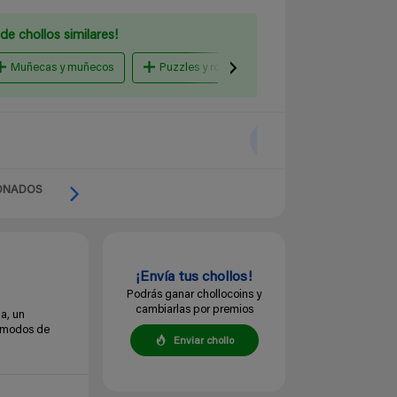
de chollos similares!
Muñecas y muñecos
Puzzles y rompecabezas
Peluches
ONADOS
¡Envía tus chollos!
Podrás ganar chollocoins y
cambiarlas por premios
a, un
os modos de
Enviar chollo