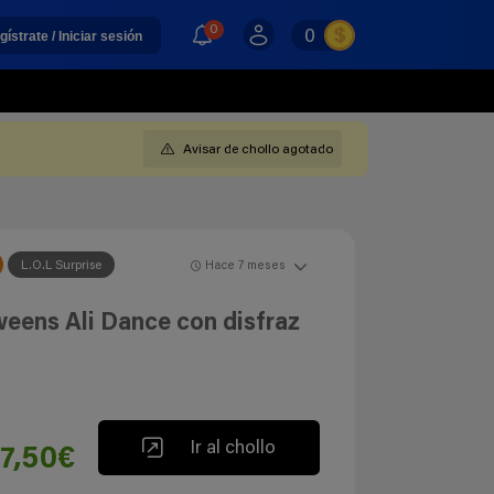
0
0
gístrate / Iniciar sesión
Avisar de chollo agotado
L.O.L Surprise
Hace 7 meses
eens Ali Dance con disfraz
Ir al chollo
17,50€