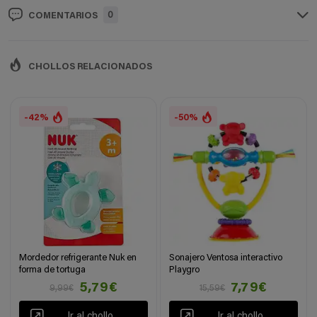
0
COMENTARIOS
CHOLLOS RELACIONADOS
-42%
-50%
Mordedor refrigerante Nuk en
Sonajero Ventosa interactivo
forma de tortuga
Playgro
5,79€
7,79€
9,99€
15,59€
Ir al chollo
Ir al chollo