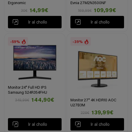
Ergonomic
Evnia 27M2N3500NF
14,99€
109,99€
30€
169,99€
Ir al chollo
Ir al chollo
-59%
-39%
Monitor 24" Full HD IPS
Samsung S24R354FHU
144,90€
Monitor 27" 4K HDR10 AOC
349,99€
U27B3M
139,99€
229€
Ir al chollo
Ir al chollo